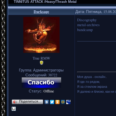
TINNITUS ATTACK /Heavy/Thrash Metal
Darksage
Дата: Пятница, 15.08.2
Discography
metal-archives
bandcamp
_____________________
True RMW
Группа: Администраторы
Сообщений:
38722
Моя душа - онлайн..
Я где-то рядом,
Я за стеклом экрана
Статус:
Offline
Я далеко и близко, как ни 
Поделиться…