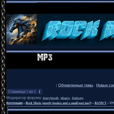
[
Обновленные темы
·
Новые со
1
Страница
1
из
1
Модератор форума:
,
,
Snaggletooth
labanov
Darksage
Коллекция
»
Rock Music (mostly lossless and a small part mp3)
»
BAND T
»
TI