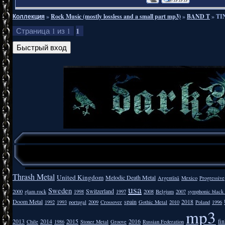
Коллекция
»
Rock Music (mostly lossless and a small part mp3)
»
BAND T
»
TI
1
Страница
1
из
1
Thrash Metal
United Kingdom
Melodic Death Metal
Argentīnā
Mexico
Progressive
usa
Sweden
Switzerland
2000
glam rock
1998
1997
2008
Belgium
2007
symphonic black
Doom Metal
spain
2018
1992
1993
portugal
2009
Crossover
Gothic Metal
2010
Poland
1996
mp3
2013
2014
2015
2016
fi
Chile
1986
Stoner Metal
Groove
Russian Federation