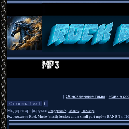
[
Обновленные темы
·
Новые со
1
Страница
1
из
1
Модератор форума:
,
,
Snaggletooth
labanov
Darksage
Коллекция
»
Rock Music (mostly lossless and a small part mp3)
»
BAND T
»
TH