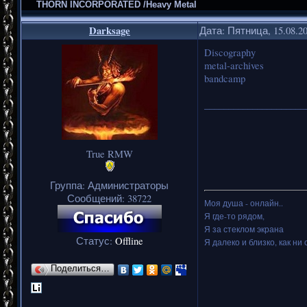
THORN INCORPORATED /Heavy Metal
Darksage
Дата: Пятница, 15.08.2
Discography
metal-archives
bandcamp
_____________________
True RMW
Группа: Администраторы
Сообщений:
38722
Моя душа - онлайн..
Я где-то рядом,
Я за стеклом экрана
Статус:
Offline
Я далеко и близко, как ни 
Поделиться…