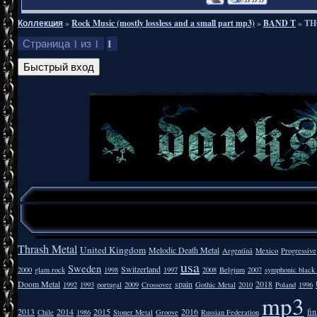
Коллекция
»
Rock Music (mostly lossless and a small part mp3)
»
BAND T
»
TH
1
Страница
1
из
1
Thrash Metal
United Kingdom
Melodic Death Metal
Argentīnā
Mexico
Progressive
usa
Sweden
Switzerland
2000
glam rock
1998
1997
2008
Belgium
2007
symphonic black
Doom Metal
spain
2018
1992
1993
portugal
2009
Crossover
Gothic Metal
2010
Poland
1996
mp3
2013
2014
2015
2016
fi
Chile
1986
Stoner Metal
Groove
Russian Federation