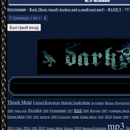
Коллекция
»
Rock Music (mostly lossless and a small part mp3)
»
BAND T
»
TE
1
Страница
1
из
1
Thrash Metal
United Kingdom
Melodic Death Metal
Argentīnā
Mexico
Progressive
usa
Sweden
Switzerland
2000
glam rock
1998
1997
2008
Belgium
2007
symphonic black
Doom Metal
spain
2018
1992
1993
portugal
2009
Crossover
Gothic Metal
2010
Poland
1996
mp3
2013
2014
2015
2016
fi
Chile
1986
Stoner Metal
Groove
Russian Federation