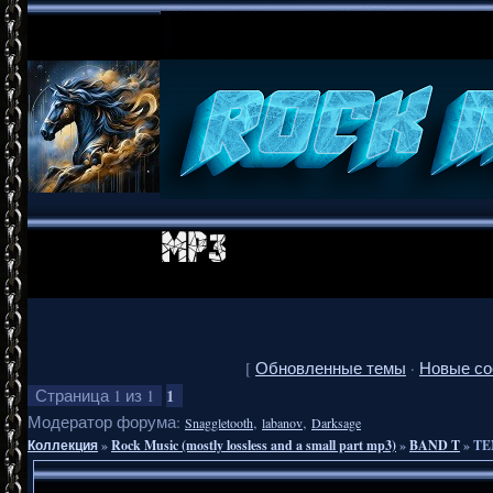
[
Обновленные темы
·
Новые с
1
Страница
1
из
1
Модератор форума:
,
,
Snaggletooth
labanov
Darksage
Коллекция
»
Rock Music (mostly lossless and a small part mp3)
»
BAND T
»
TE