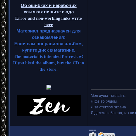
Об ошибках и нерабочих
ссылках пишите сюда
Error and non-working links write
here
Материал предназначен для
ознакомления!
Если вам понравился альбом,
купите диск в магазине.
The material is intended for review!
If you liked the album, buy the CD in
the store.
Моя душа - онлайн..
Я где-то рядом,
Я за стеклом экрана
Я далеко и близко, как ни 
===