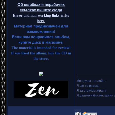
Об ошибках и нерабочих
ссылках пишите сюда
Error and non-working links write
here
Материал предназначен для
ознакомления!
Если вам понравился альбом,
купите диск в магазине.
The material is intended for review!
If you liked the album, buy the CD in
the store.
Моя душа - онлайн..
Я где-то рядом,
Я за стеклом экрана
Я далеко и близко, как ни 
===