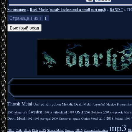
Коллекция
»
Rock Music (mostly lossless and a small part mp3)
»
BAND T
»
TH
1
Страница
1
из
1
Thrash Metal
United Kingdom
Melodic Death Metal
Argentīnā
Mexico
Progressive
usa
Sweden
Switzerland
2000
glam rock
1998
1997
2008
Belgium
2007
symphonic black
Doom Metal
spain
2018
1992
1993
portugal
2009
Crossover
Gothic Metal
2010
Poland
1996
mp3
2013
2014
2015
2016
fi
Chile
1986
Stoner Metal
Groove
Russian Federation