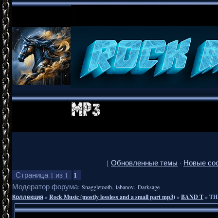
[
Обновленные темы
·
Новые со
1
Страница
1
из
1
Модератор форума:
,
,
Snaggletooth
labanov
Darksage
Коллекция
»
Rock Music (mostly lossless and a small part mp3)
»
BAND T
»
TH