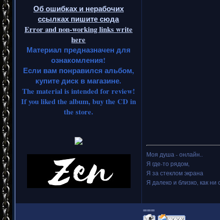
Об ошибках и нерабочих
ссылках пишите сюда
Error and non-working links write
here
Материал предназначен для
ознакомления!
Если вам понравился альбом,
купите диск в магазине.
The material is intended for review!
If you liked the album, buy the CD in
the store.
Моя душа - онлайн..
Я где-то рядом,
Я за стеклом экрана
Я далеко и близко, как ни 
===