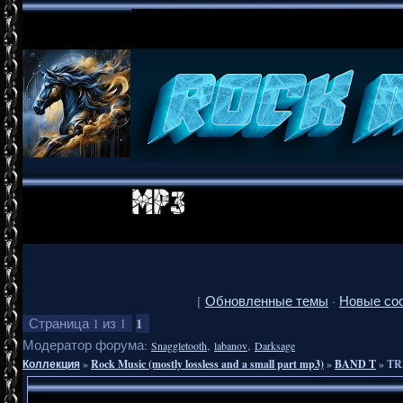
[
Обновленные темы
·
Новые со
1
Страница
1
из
1
Модератор форума:
,
,
Snaggletooth
labanov
Darksage
Коллекция
»
Rock Music (mostly lossless and a small part mp3)
»
BAND T
»
TRA