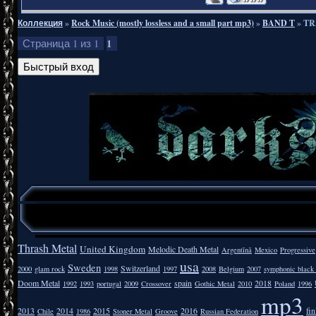
Коллекция
»
Rock Music (mostly lossless and a small part mp3)
»
BAND T
»
TRA
1
Страница
1
из
1
Thrash Metal
United Kingdom
Melodic Death Metal
Argentīnā
Mexico
Progressive
usa
Sweden
Switzerland
2000
glam rock
1998
1997
2008
Belgium
2007
symphonic black
Doom Metal
spain
2018
1992
1993
portugal
2009
Crossover
Gothic Metal
2010
Poland
1996
mp3
2013
2014
2015
2016
fi
Chile
1986
Stoner Metal
Groove
Russian Federation