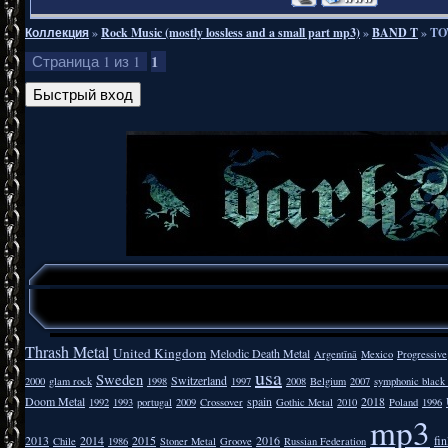
Коллекция
»
Rock Music (mostly lossless and a small part mp3)
»
BAND T
»
TO
1
Страница
1
из
1
Thrash Metal
United Kingdom
Melodic Death Metal
Argentīnā
Mexico
Progressive
usa
Sweden
Switzerland
2000
glam rock
1998
1997
2008
Belgium
2007
symphonic black
Doom Metal
spain
2018
1992
1993
portugal
2009
Crossover
Gothic Metal
2010
Poland
1996
mp3
2013
2014
2015
2016
fi
Chile
1986
Stoner Metal
Groove
Russian Federation