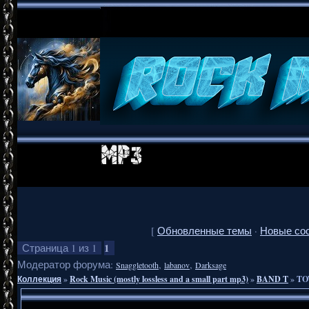
[
Обновленные темы
·
Новые со
1
Страница
1
из
1
Модератор форума:
,
,
Snaggletooth
labanov
Darksage
Коллекция
»
Rock Music (mostly lossless and a small part mp3)
»
BAND T
»
TO