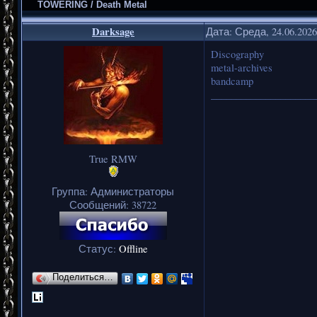
TOWERING / Death Metal
Darksage
Дата: Среда, 24.06.202
Discography
metal-archives
bandcamp
_____________________
True RMW
Группа: Администраторы
Сообщений:
38722
Статус:
Offline
Поделиться…