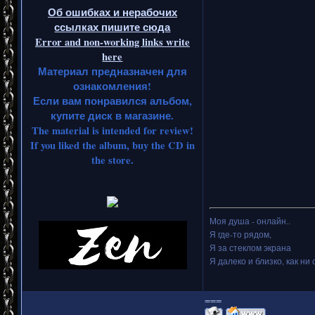
Об ошибках и нерабочих
ссылках пишите сюда
Error and non-working links write
here
Материал предназначен для
ознакомления!
Если вам понравился альбом,
купите диск в магазине.
The material is intended for review!
If you liked the album, buy the CD in
the store.
Моя душа - онлайн..
Я где-то рядом,
Я за стеклом экрана
Я далеко и близко, как ни 
===