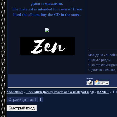
диск в магазине.
The material is intended for review! If you
liked the album, buy the CD in the store.
Моя душа - онлайн.
Я где-то рядом,
Я за стеклом экран
Я далеко и близко, 
===
Коллекция
»
Rock Music (mostly lossless and a small part mp3)
»
BAND T
»
TH
1
Страница
1
из
1