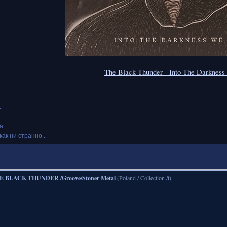
The Black Thunder - Into The Darkness 
.
а
как ни странно...
E BLACK THUNDER /Groove/Stoner Metal
(Poland / Collection /t)