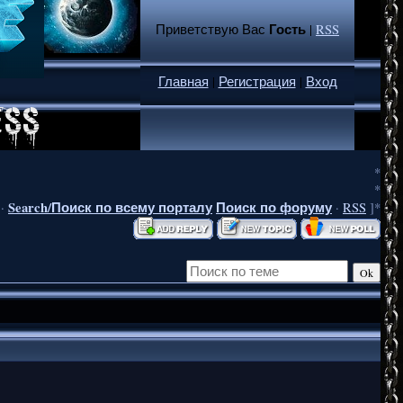
Гость
Приветствую Вас
|
RSS
Главная
|
Регистрация
|
Вход
*
*
Search/Поиск по всему порталу
Поиск по форуму
·
·
RSS
]*