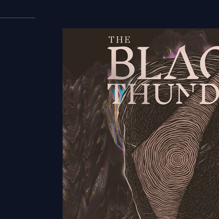
___________