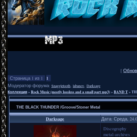
[
Обнов
1
Страница
1
из
1
Модератор форума:
,
,
Snaggletooth
labanov
Darksage
Коллекция
»
Rock Music (mostly lossless and a small part mp3)
»
BAND T
»
TH
THE BLACK THUNDER /Groove/Stoner Metal
Darksage
Дата: Среда, 24.
Discography
metal-archives