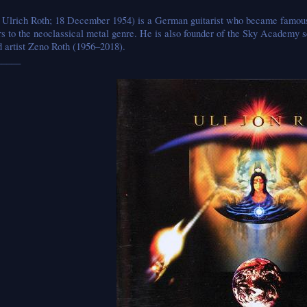
n Ulrich Roth; 18 December 1954) is a German guitarist who became famous f
ors to the neoclassical metal genre. He is also founder of the Sky Academy s
nd artist Zeno Roth (1956–2018).
_____