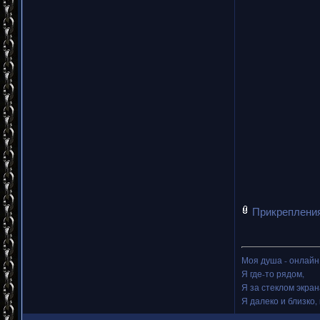
Прикреплени
Моя душа - онлайн.
Я где-то рядом,
Я за стеклом экран
Я далеко и близко, 