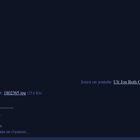
listen on youtube
Uli Jon Roth C
я:
1802365.jpg
(25.6 Kb)
.
а
как ни странно...