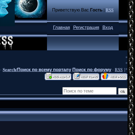
Гость
Приветствую Вас
|
RSS
Главная
|
Регистрация
|
Вход
*
*
Search/Поиск по всему порталу
Поиск по форуму
·
·
RSS
]*