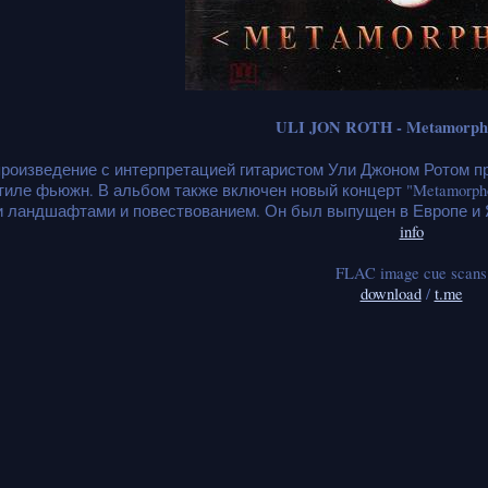
ULI JON ROTH - Metamorpho
роизведение с интерпретацией гитаристом Ули Джоном Ротом пр
тиле фьюжн. В альбом также включен новый концерт "Metamorphos
 ландшафтами и повествованием. Он был выпущен в Европе и Япо
info
FLAC image cue scans
download
/
t.me