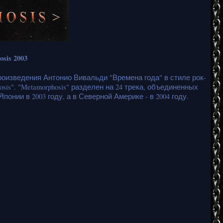
sis 2003
оизведения Антонио Вивальди "Времена года" в стиле рок-
is". "Metamorphosis" разделен на 24 трека, объединенных
нии в 2003 году, а в Северной Америке - в 2004 году.