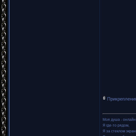
Прикреплени
Моя душа - онлайн.
Я где-то рядом,
Я за стеклом экран