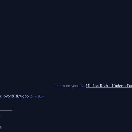
listen on youtube
Uli Jon Roth - Under a D
я:
6964818.webp
(53.6 Kb)
.
а