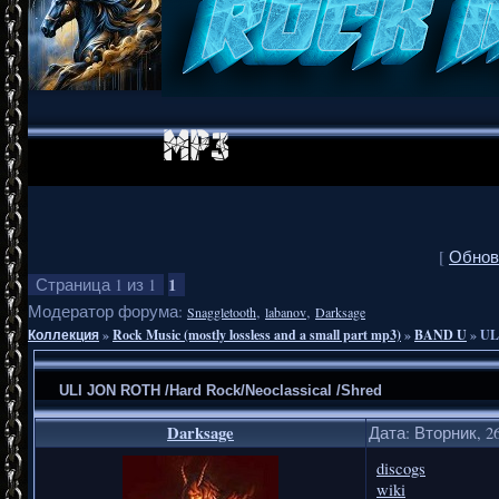
[
Обнов
1
Страница
1
из
1
Модератор форума:
,
,
Snaggletooth
labanov
Darksage
Коллекция
»
Rock Music (mostly lossless and a small part mp3)
»
BAND U
»
UL
ULI JON ROTH /Hard Rock/Neoclassical /Shred
Darksage
Дата: Вторник, 26
discogs
wiki