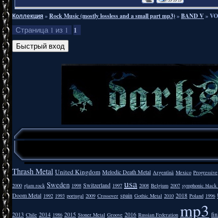
Коллекция
»
Rock Music (mostly lossless and a small part mp3)
»
BAND V
»
VO
1
Страница
1
из
1
Thrash Metal
United Kingdom
Melodic Death Metal
Argentīnā
Mexico
Progressive
usa
Sweden
Switzerland
2000
glam rock
1998
1997
2008
Belgium
2007
symphonic black
Doom Metal
spain
2018
1992
1993
portugal
2009
Crossover
Gothic Metal
2010
Poland
1996
mp3
2013
2014
2015
2016
fi
Chile
1986
Stoner Metal
Groove
Russian Federation