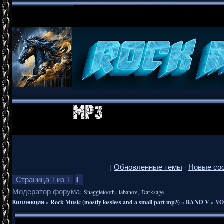
[
Обновленные темы
·
Новые со
1
Страница
1
из
1
Модератор форума:
,
,
Snaggletooth
labanov
Darksage
Коллекция
»
Rock Music (mostly lossless and a small part mp3)
»
BAND V
»
VO