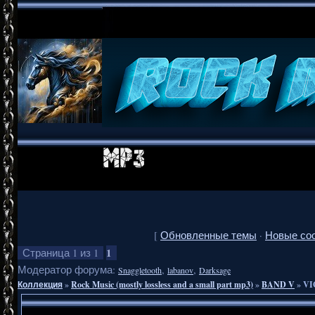
[
Обновленные темы
·
Новые со
1
Страница
1
из
1
Модератор форума:
,
,
Snaggletooth
labanov
Darksage
Коллекция
»
Rock Music (mostly lossless and a small part mp3)
»
BAND V
»
VI