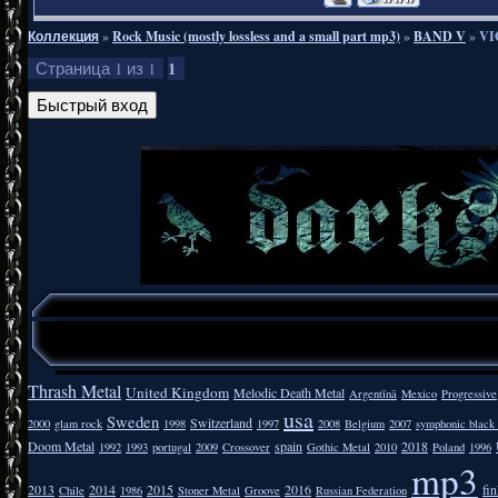
Коллекция
»
Rock Music (mostly lossless and a small part mp3)
»
BAND V
»
VI
1
Страница
1
из
1
Thrash Metal
United Kingdom
Melodic Death Metal
Argentīnā
Mexico
Progressive
usa
Sweden
Switzerland
2000
glam rock
1998
1997
2008
Belgium
2007
symphonic black
Doom Metal
spain
2018
1992
1993
portugal
2009
Crossover
Gothic Metal
2010
Poland
1996
mp3
2013
2014
2015
2016
fi
Chile
1986
Stoner Metal
Groove
Russian Federation