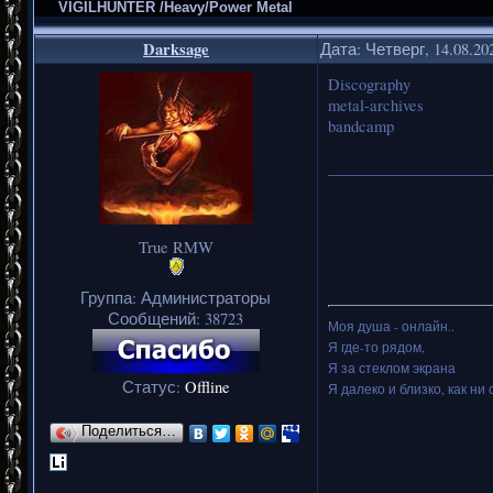
VIGILHUNTER /Heavy/Power Metal
Darksage
Дата: Четверг, 14.08.20
Discography
metal-archives
bandcamp
_____________________
True RMW
Группа: Администраторы
Сообщений:
38723
Моя душа - онлайн..
Я где-то рядом,
Я за стеклом экрана
Статус:
Offline
Я далеко и близко, как ни 
Поделиться…