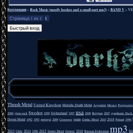
Коллекция
»
Rock Music (mostly lossless and a small part mp3)
»
BAND V
»
VE
1
Страница
1
из
1
Thrash Metal
United Kingdom
Melodic Death Metal
Argentīnā
Mexico
Progressive
usa
Sweden
Switzerland
2000
glam rock
1998
1997
2008
Belgium
2007
symphonic black
Doom Metal
spain
2018
1992
1993
portugal
2009
Crossover
Gothic Metal
2010
Poland
1996
mp3
2013
2014
2015
2016
fi
Chile
1986
Stoner Metal
Groove
Russian Federation