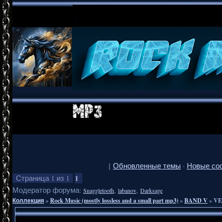
[
Обновленные темы
·
Новые со
1
Страница
1
из
1
Модератор форума:
,
,
Snaggletooth
labanov
Darksage
Коллекция
»
Rock Music (mostly lossless and a small part mp3)
»
BAND V
»
VE