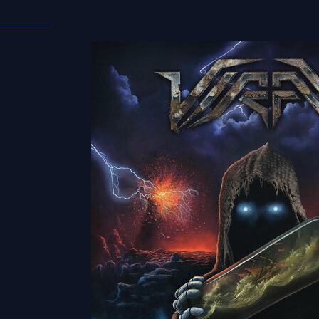
___________