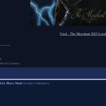
Viral - The Merchant 2025 Los
.
а
как ни странно...
RAL /Heavy Metal
(Sweden / Collection /t)