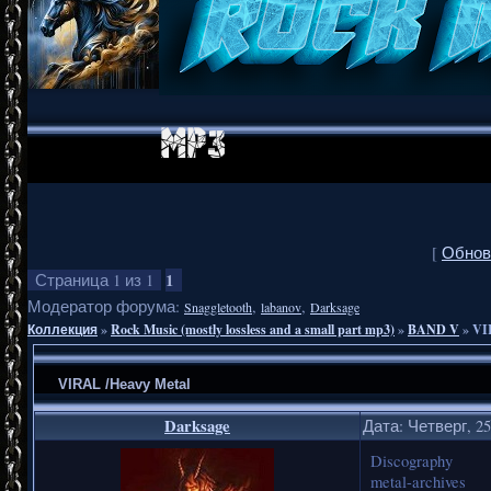
[
Обнов
1
Страница
1
из
1
Модератор форума:
,
,
Snaggletooth
labanov
Darksage
Коллекция
»
Rock Music (mostly lossless and a small part mp3)
»
BAND V
»
VI
VIRAL /Heavy Metal
Darksage
Дата: Четверг, 25
Discography
metal-archives