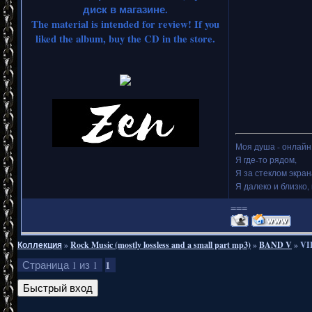
диск в магазине.
The material is intended for review! If you
liked the album, buy the CD in the store.
Моя душа - онлайн.
Я где-то рядом,
Я за стеклом экран
Я далеко и близко, 
===
Коллекция
»
Rock Music (mostly lossless and a small part mp3)
»
BAND V
»
VI
1
Страница
1
из
1