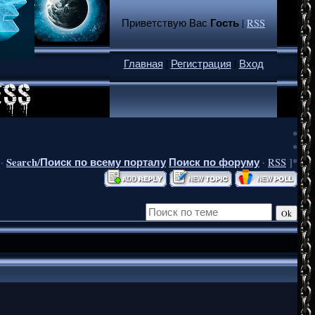
Гость
Приветствую Вас
|
RSS
Главная
|
Регистрация
|
Вход
*
*
Search/Поиск по всему порталу
Поиск по форуму
·
·
RSS
]*