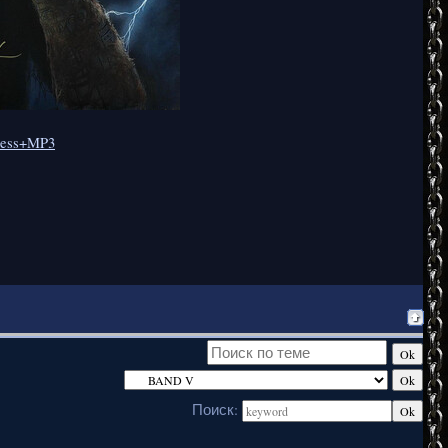
sless+MP3
Поиск: