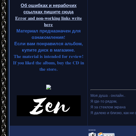
Об ошибках и нерабочих
ссылках пишите сюда
Error and non-working links write
here
Материал предназначен для
ознакомления!
Если вам понравился альбом,
купите диск в магазине.
The material is intended for review!
If you liked the album, buy the CD in
the store.
Моя душа - онлайн..
Я где-то рядом,
Я за стеклом экрана
Я далеко и близко, как ни 
===