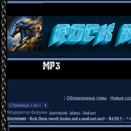
[
Обновленные темы
·
Новые со
1
Страница
1
из
1
Модератор форума:
,
,
Snaggletooth
labanov
Darksage
Коллекция
»
Rock Music (mostly lossless and a small part mp3)
»
BAND V
»
VA