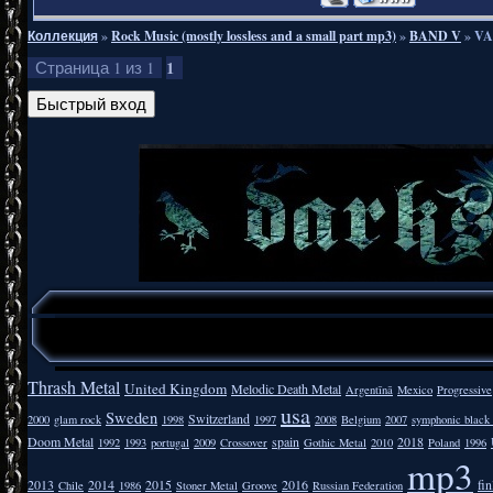
Коллекция
»
Rock Music (mostly lossless and a small part mp3)
»
BAND V
»
VA
1
Страница
1
из
1
Thrash Metal
United Kingdom
Melodic Death Metal
Argentīnā
Mexico
Progressive
usa
Sweden
Switzerland
2000
glam rock
1998
1997
2008
Belgium
2007
symphonic black
Doom Metal
spain
2018
1992
1993
portugal
2009
Crossover
Gothic Metal
2010
Poland
1996
mp3
2013
2014
2015
2016
fi
Chile
1986
Stoner Metal
Groove
Russian Federation