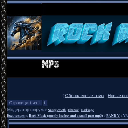
[
Обновленные темы
·
Новые со
1
Страница
1
из
1
Модератор форума:
,
,
Snaggletooth
labanov
Darksage
Коллекция
»
Rock Music (mostly lossless and a small part mp3)
»
BAND V
»
VA