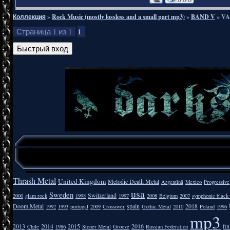
Коллекция
»
Rock Music (mostly lossless and a small part mp3)
»
BAND V
»
VA
1
Страница
1
из
1
Thrash Metal
United Kingdom
Melodic Death Metal
Argentīnā
Mexico
Progressive
usa
Sweden
Switzerland
2000
glam rock
1998
1997
2008
Belgium
2007
symphonic black
Doom Metal
spain
2018
1992
1993
portugal
2009
Crossover
Gothic Metal
2010
Poland
1996
mp3
2013
2014
2015
2016
fi
Chile
1986
Stoner Metal
Groove
Russian Federation