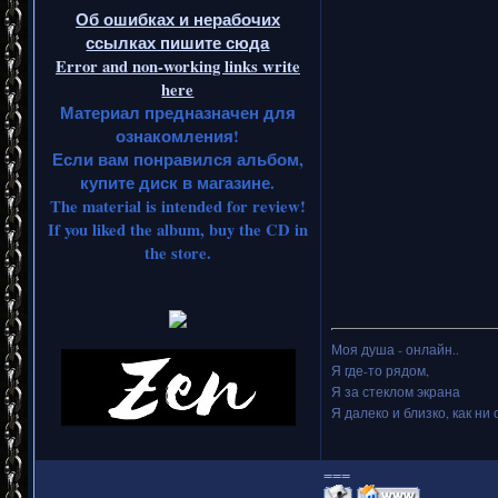
Об ошибках и нерабочих
ссылках пишите сюда
Error and non-working links write
here
Материал предназначен для
ознакомления!
Если вам понравился альбом,
купите диск в магазине.
The material is intended for review!
If you liked the album, buy the CD in
the store.
Моя душа - онлайн..
Я где-то рядом,
Я за стеклом экрана
Я далеко и близко, как ни 
===