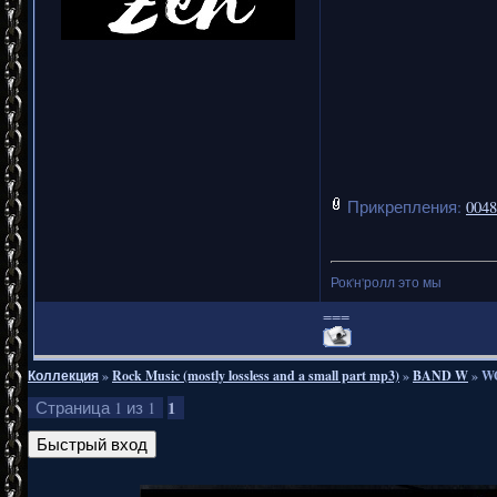
Прикрепления:
0048
Рок'н'ролл это мы
===
Коллекция
»
Rock Music (mostly lossless and a small part mp3)
»
BAND W
»
WO
1
Страница
1
из
1