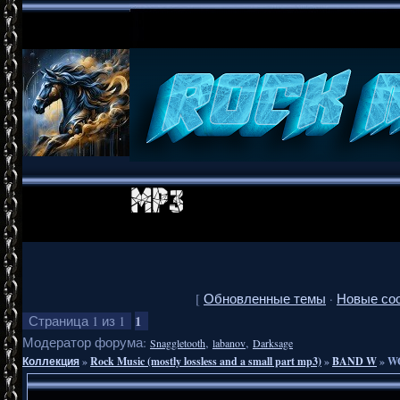
[
Обновленные темы
·
Новые со
1
Страница
1
из
1
Модератор форума:
,
,
Snaggletooth
labanov
Darksage
Коллекция
»
Rock Music (mostly lossless and a small part mp3)
»
BAND W
»
WO