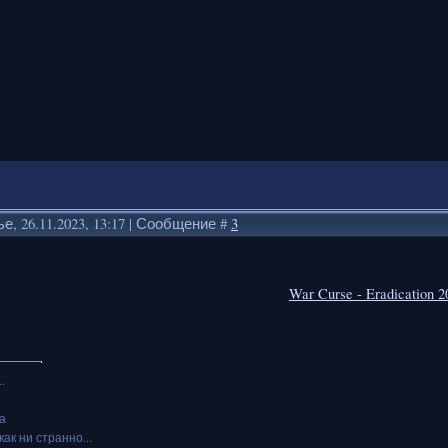
е, 26.11.2023, 13:17 | Сообщение #
3
War Curse - Eradication 2
.
а
как ни странно...