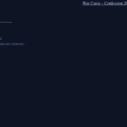
War Curse - Confession 2
.
а
как ни странно...