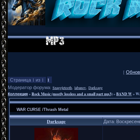
[
Обнов
1
Страница
1
из
1
Модератор форума:
,
,
Snaggletooth
labanov
Darksage
Коллекция
»
Rock Music (mostly lossless and a small part mp3)
»
BAND W
»
WA
WAR CURSE /Thrash Metal
Darksage
Дата: Воскресень