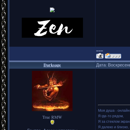
===
Darksage
Дата: Воскресень
Моя душа - онлайн.
Я где-то рядом,
True RMW
Я за стеклом экран
Я далеко и близко, 