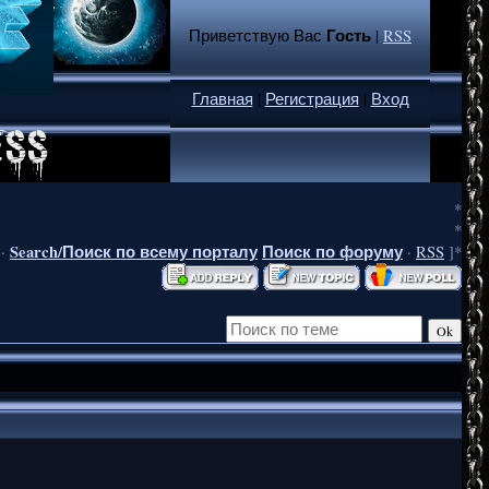
Гость
Приветствую Вас
|
RSS
Главная
|
Регистрация
|
Вход
*
*
Search/Поиск по всему порталу
Поиск по форуму
·
·
RSS
]*