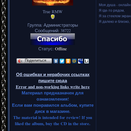
Моя душа - онлайн.
Я где-то рядом,
True RMW
Я за стеклом экран
Я далеко и близко, 
Группа: Администраторы
Сообщений:
38722
Статус:
Offline
Поделиться…
Об ошибках и нерабочих ссылках
пишите сюда
Error and non-working links write here
Материал предназначен для
ознакомления!
Если вам понравился альбом, купите
диск в магазине.
The material is intended for review! If you
liked the album, buy the CD in the store.