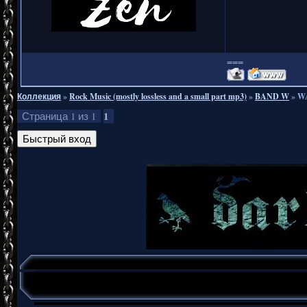
===
Коллекция
»
Rock Music (mostly lossless and a small part mp3)
»
BAND W
»
WA
1
Страница
1
из
1