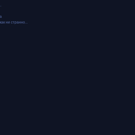
.
а
как ни странно...