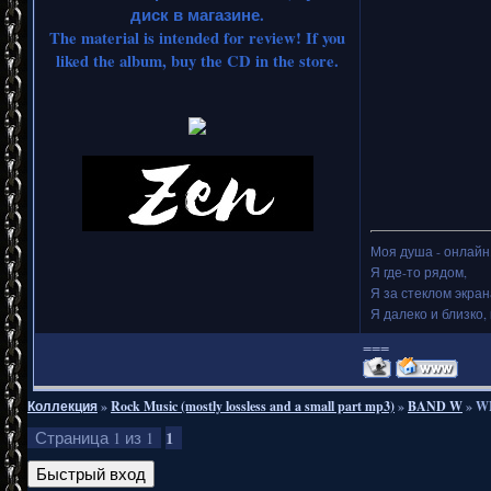
диск в магазине.
The material is intended for review! If you
liked the album, buy the CD in the store.
Моя душа - онлайн.
Я где-то рядом,
Я за стеклом экран
Я далеко и близко, 
===
Коллекция
»
Rock Music (mostly lossless and a small part mp3)
»
BAND W
»
WI
1
Страница
1
из
1