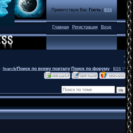
Гость
Приветствую Вас
|
RSS
Главная
|
Регистрация
|
Вход
*
*
Search/Поиск по всему порталу
Поиск по форуму
·
·
RSS
]*