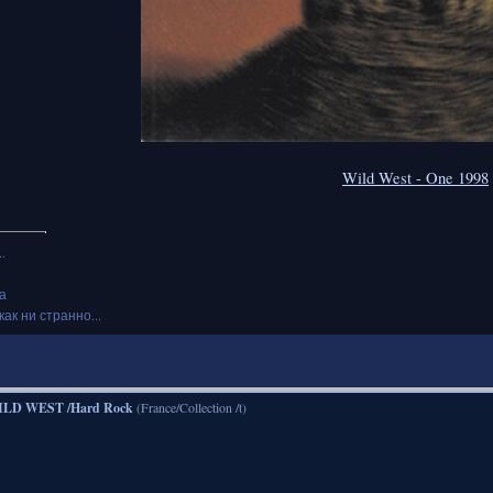
Wild West - One 1998
.
а
как ни странно...
LD WEST /Hard Rock
(France/Collection /t)