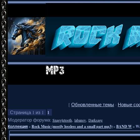
[
Обновленные темы
·
Новые со
1
Страница
1
из
1
Модератор форума:
,
,
Snaggletooth
labanov
Darksage
Коллекция
»
Rock Music (mostly lossless and a small part mp3)
»
BAND W
»
WA