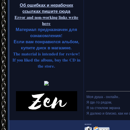
Об ошибках и нерабочих
ссылках пишите сюда
Error and non-working links write
here
Материал предназначен для
ознакомления!
Если вам понравился альбом,
купите диск в магазине.
The material is intended for review!
If you liked the album, buy the CD in
the store.
Моя душа - онлайн..
Я где-то рядом,
Я за стеклом экрана
Я далеко и близко, как ни 
===