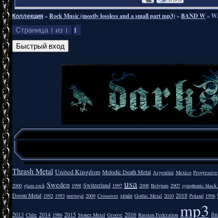
Коллекция
»
Rock Music (mostly lossless and a small part mp3)
»
BAND W
»
WA
1
Страница
1
из
1
Thrash Metal
United Kingdom
Melodic Death Metal
Argentīnā
Mexico
Progressive
usa
Sweden
Switzerland
2000
glam rock
1998
1997
2008
Belgium
2007
symphonic black
Doom Metal
spain
2018
1992
1993
portugal
2009
Crossover
Gothic Metal
2010
Poland
1996
mp3
2013
2014
2015
2016
fi
Chile
1986
Stoner Metal
Groove
Russian Federation