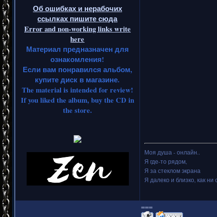
Об ошибках и нерабочих
ссылках пишите сюда
Error and non-working links write
here
Материал предназначен для
ознакомления!
Если вам понравился альбом,
купите диск в магазине.
The material is intended for review!
If you liked the album, buy the CD in
the store.
Моя душа - онлайн..
Я где-то рядом,
Я за стеклом экрана
Я далеко и близко, как ни 
===