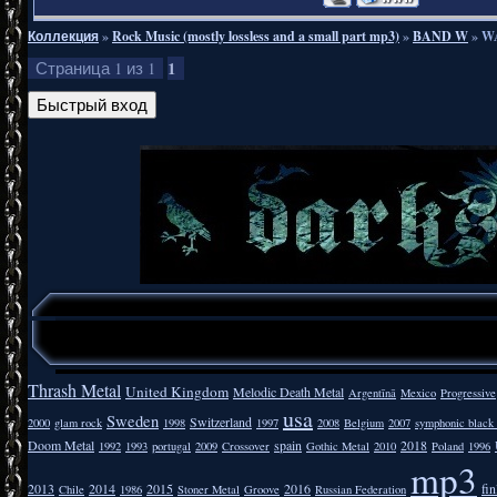
Коллекция
»
Rock Music (mostly lossless and a small part mp3)
»
BAND W
»
WA
1
Страница
1
из
1
Thrash Metal
United Kingdom
Melodic Death Metal
Argentīnā
Mexico
Progressive
usa
Sweden
Switzerland
2000
glam rock
1998
1997
2008
Belgium
2007
symphonic black
Doom Metal
spain
2018
1992
1993
portugal
2009
Crossover
Gothic Metal
2010
Poland
1996
mp3
2013
2014
2015
2016
fi
Chile
1986
Stoner Metal
Groove
Russian Federation