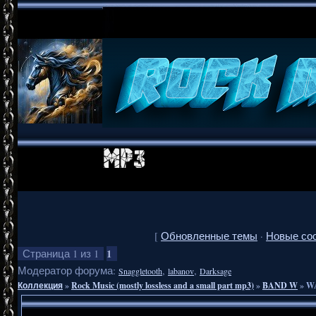
[
Обновленные темы
·
Новые со
1
Страница
1
из
1
Модератор форума:
,
,
Snaggletooth
labanov
Darksage
Коллекция
»
Rock Music (mostly lossless and a small part mp3)
»
BAND W
»
WA