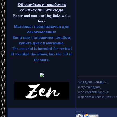
Об ошибках и нерабочих
ссылках пишите сюда
Error and non-working links write
here
Материал предназначен для
ознакомления!
Если вам понравился альбом,
купите диск в магазине.
The material is intended for review!
If you liked the album, buy the CD in
the store.
Моя душа - онлайн..
Я где-то рядом,
Я за стеклом экрана
Я далеко и близко, как ни 
===