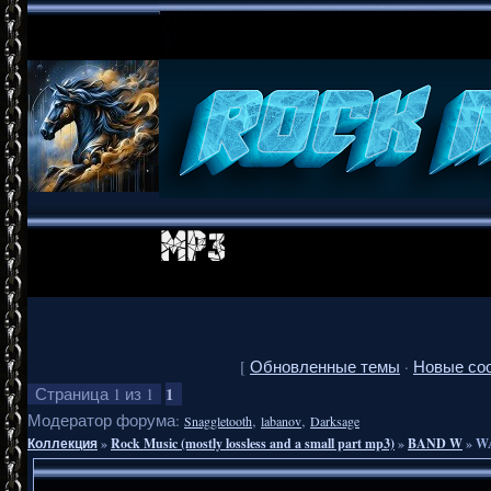
[
Обновленные темы
·
Новые со
1
Страница
1
из
1
Модератор форума:
,
,
Snaggletooth
labanov
Darksage
Коллекция
»
Rock Music (mostly lossless and a small part mp3)
»
BAND W
»
WA