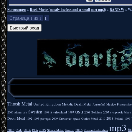
Коллекция
»
Rock Music (mostly lossless and a small part mp3)
»
BAND W
»
WA
1
Страница
1
из
1
Thrash Metal
United Kingdom
Melodic Death Metal
Argentīnā
Mexico
Progressive
usa
Sweden
Switzerland
2000
glam rock
1998
1997
2008
Belgium
2007
symphonic black
Doom Metal
spain
2018
1992
1993
portugal
2009
Crossover
Gothic Metal
2010
Poland
1996
mp3
2013
2014
2015
2016
fi
Chile
1986
Stoner Metal
Groove
Russian Federation