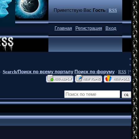
Гость
Приветствую Вас
|
RSS
Главная
|
Регистрация
|
Вход
*
*
Search/Поиск по всему порталу
Поиск по форуму
·
·
RSS
]*