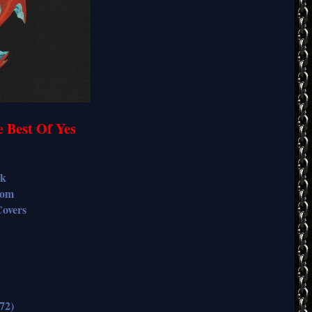
e Best Of Yes
ck
dom
overs
72)