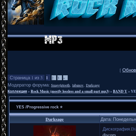
[
Обнов
1
Страница
1
из
3
2
3
»
Модератор форума:
,
,
Snaggletooth
labanov
Darksage
Коллекция
»
Rock Music (mostly lossless and a small part mp3)
»
BAND Y
»
YES
YES /Progressive rock ⭐
Darksage
Дата: Понедельни
Дискография.Di
discogs