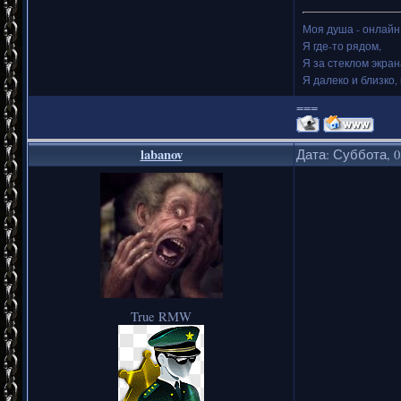
Моя душа - онлайн.
Я где-то рядом,
Я за стеклом экран
Я далеко и близко, 
===
labanov
Дата: Суббота, 0
True RMW