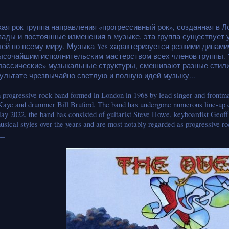
ая рок-группа направления «прогрессивный рок», созданная в Ло
ады и постоянные изменения в музыке, эта группа существует у
ей по всему миру. Музыка Yes характеризуется резкими динам
ысочайшим исполнительским мастерством всех членов группы. Y
ассические» музыкальные структуры, смешивают разные стили
зультате чрезвычайно светлую и полную идей музыку...
 progressive rock band formed in London in 1968 by lead singer and frontma
Kaye and drummer Bill Bruford. The band has undergone numerous line-up ch
y 2022, the band has consisted of guitarist Steve Howe, keyboardist Geoff
usical styles over the years and are most notably regarded as progressive ro
__