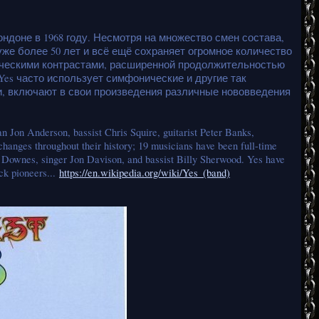
ндоне в 1968 году. Несмотря на множество смен состава,
же более 50 лет и всё ещё сохраняет огромное количество
ическими контрастами, расширенной продолжительностью
es часто использует симфонические и другие так
, включают в свои произведения различные нововведения
n Jon Anderson, bassist Chris Squire, guitarist Peter Banks,
anges throughout their history; 19 musicians have been full-time
 Downes, singer Jon Davison, and bassist Billy Sherwood. Yes have
ck pioneers...
https://en.wikipedia.org/wiki/Yes_(band)