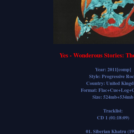
Yes - Wonderous Stories: Th
Year: 2011[comp]
Style: Progressive Ro
Country: United King
Format: Flac+Cue+Log+C
Size: 524mb+534mb
Tracklist:
CD 1 (01:18:09)
01. Siberian Khatru (19