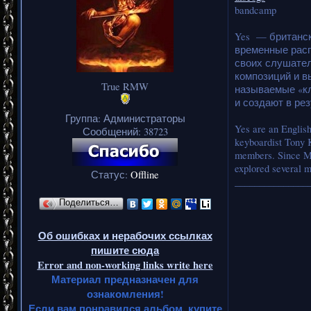
bandcamp
Yes — британск
временные расп
своих слушател
композиций и в
True RMW
называемые «кл
и создают в ре
Группа: Администраторы
Yes are an English
Сообщений:
38723
keyboardist Tony 
members. Since Ma
explored several m
Статус:
Offline
_______________
Поделиться…
Об ошибках и нерабочих ссылках
пишите сюда
Error and non-working links write here
Материал предназначен для
ознакомления!
Если вам понравился альбом, купите