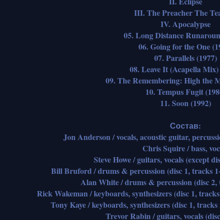
II. Eclipse
III. The Preacher The Te
IV. Apocalypse
05. Long Distance Runaroun
06. Going for the One (1
07. Parallels (1977)
08. Leave It (Acapella Mix)
09. The Remembering: High the 
10. Tempus Fugit (198
11. Soon (1992)
Состав:
Jon Anderson / vocals, acoustic guitar, percussi
Chris Squire / bass, voc
Steve Howe / guitars, vocals (except di
Bill Bruford / drums & percussion (disc 1, tracks 1-
Alan White / drums & percussion (disc 2, 
Rick Wakeman / keyboards, synthesizers (disc 1, tracks 
Tony Kaye / keyboards, synthesizers (disc 1, tracks 
Trevor Rabin / guitars, vocals (disc