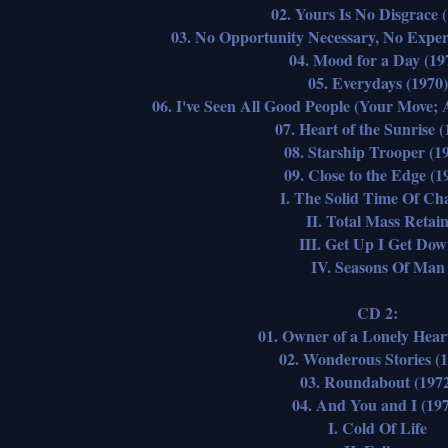
02. Yours Is No Disgrace 
03. No Opportunity Necessary, No Exper
04. Mood for a Day (19
05. Everydays (1970)
06. I've Seen All Good People (Your Move; 
07. Heart of the Sunrise (
08. Starship Trooper (1
09. Close to the Edge (1
I. The Solid Time Of Ch
II. Total Mass Retai
III. Get Up I Get Do
IV. Seasons Of Man
CD 2:
01. Owner of a Lonely Hear
02. Wonderous Stories (
03. Roundabout (197
04. And You and I (19
I. Cold Of Life