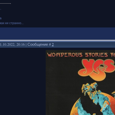
.
а
как ни странно...
1.10.2022, 20:16 | Сообщение #
2