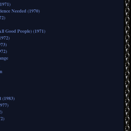
(1971)
ience Needed (1970)
72)
All Good People) (1971)
1972)
973)
972)
ange
n
wn
t (1983)
1977)
2)
72)