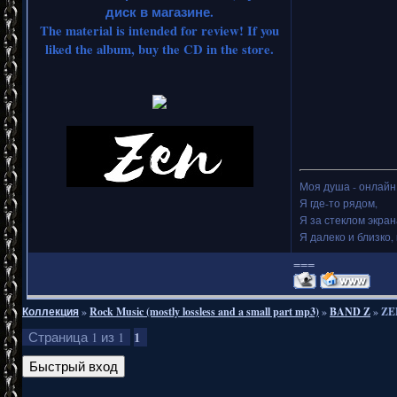
диск в магазине.
The material is intended for review! If you
liked the album, buy the CD in the store.
Моя душа - онлайн.
Я где-то рядом,
Я за стеклом экран
Я далеко и близко, 
===
Коллекция
»
Rock Music (mostly lossless and a small part mp3)
»
BAND Z
»
ZE
1
Страница
1
из
1