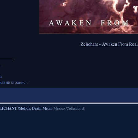
Zelichant - Awaken From Real
.
а
как ни странно...
LICHANT /Melodic Death Metal
(Mexico /Collection /t)