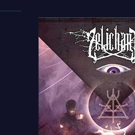
___________