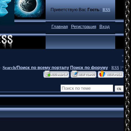
Гость
Приветствую Вас
|
RSS
Главная
|
Регистрация
|
Вход
*
*
Search/Поиск по всему порталу
Поиск по форуму
·
·
RSS
]*