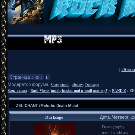
[
Обнов
1
Страница
1
из
1
Модератор форума:
,
,
Snaggletooth
labanov
Darksage
Коллекция
»
Rock Music (mostly lossless and a small part mp3)
»
BAND Z
»
ZE
ZELICHANT /Melodic Death Metal
Darksage
Дата: Четверг, 25
Discography
metal-archives