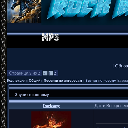
[
Обнов
2
Страница
2
из
2
«
1
Коллекция
»
Общий
»
Песенки по интересам
»
Звучит по-новому
(кавер
Звучит по-новому
Darksage
Дата: Воскресень