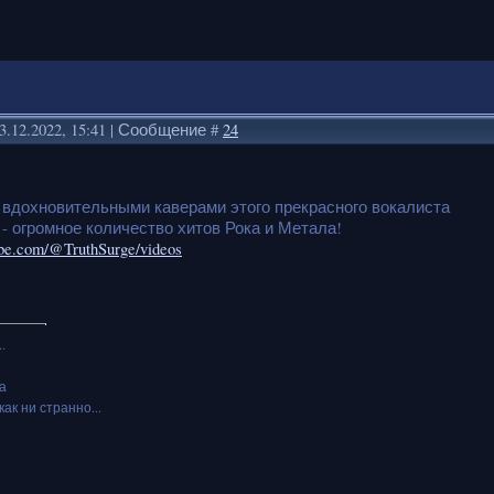
3.12.2022, 15:41 | Сообщение #
24
 вдохновительными каверами этого прекрасного вокалиста
 - огромное количество хитов Рока и Метала!
ube.com/@TruthSurge/videos
.
а
как ни странно...