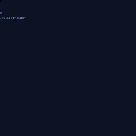
.
а
как ни странно...