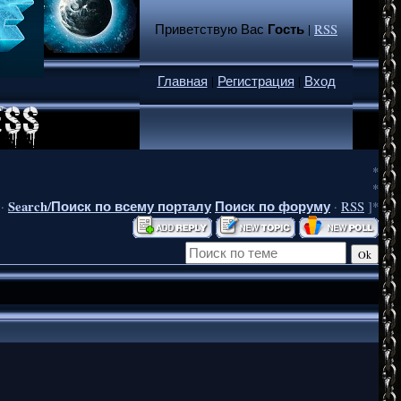
Гость
Приветствую Вас
|
RSS
Главная
|
Регистрация
|
Вход
*
*
Search/Поиск по всему порталу
Поиск по форуму
·
·
RSS
]*