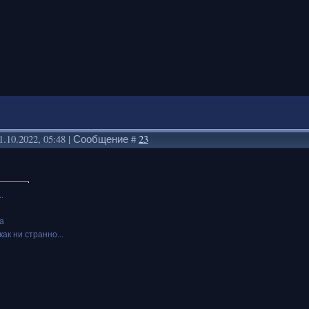
1.10.2022, 05:48 | Сообщение #
23
.
а
как ни странно...