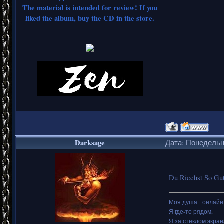
The material is intended for review! If you
liked the album, buy the CD in the store.
===
Darksage
Дата: Понедельни
Du Riechst So Gut
Моя душа - онлайн.
Я где-то рядом,
Я за стеклом экран