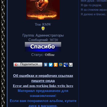
Моя душа - онлайн.
Я где-то рядом,
Я за стеклом экран
Я далеко и близко, 
True RMW
Группа: Администраторы
Сообщений:
38720
Статус:
Offline
Поделиться…
Об ошибках и нерабочих ссылках
пишите сюда
Error and non-working links write here
Материал предназначен для
ознакомления!
Если вам понравился альбом, купите
диск в магазине.