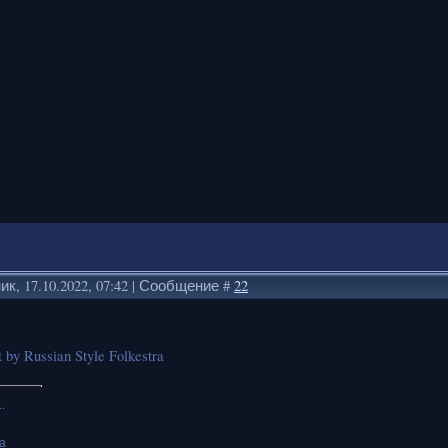
к, 17.10.2022, 07:42 | Сообщение #
22
 by Russian Style Folkestra
.
а