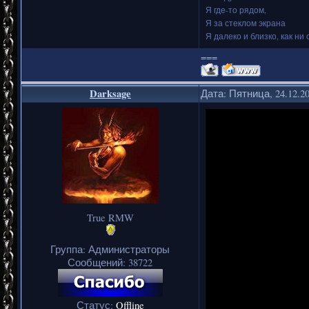
Я где-то рядом,
Я за стеклом экрана
Я далеко и близко, как ни 
===
Darksage
Дата: Пятница, 24.12.2
True RMW
Группа: Администраторы
Сообщений:
38722
Статус:
Offline