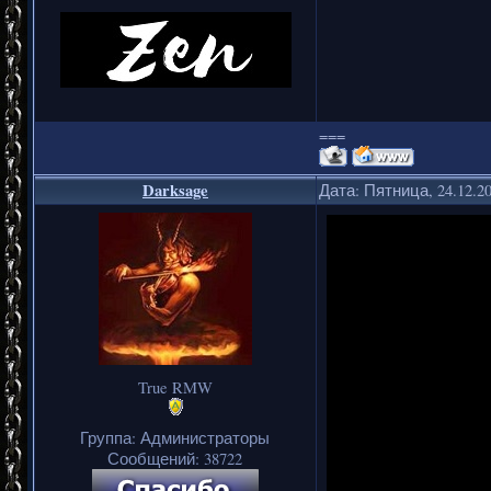
===
Darksage
Дата: Пятница, 24.12.2
True RMW
Группа: Администраторы
Сообщений:
38722