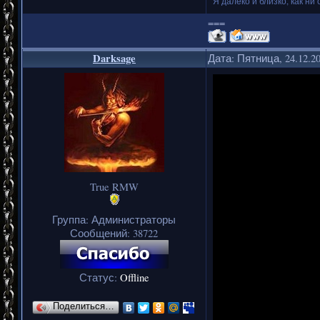
Я далеко и близко, как ни 
===
Darksage
Дата: Пятница, 24.12.2
True RMW
Группа: Администраторы
Сообщений:
38722
Статус:
Offline
Поделиться…