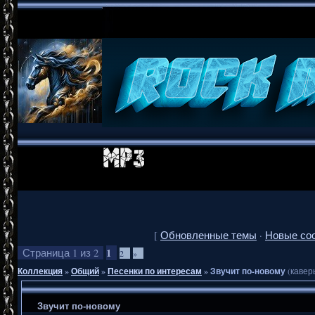
[
Обновленные темы
·
Новые со
1
Страница
1
из
2
2
»
Коллекция
»
Общий
»
Песенки по интересам
»
Звучит по-новому
(кавер
Звучит по-новому