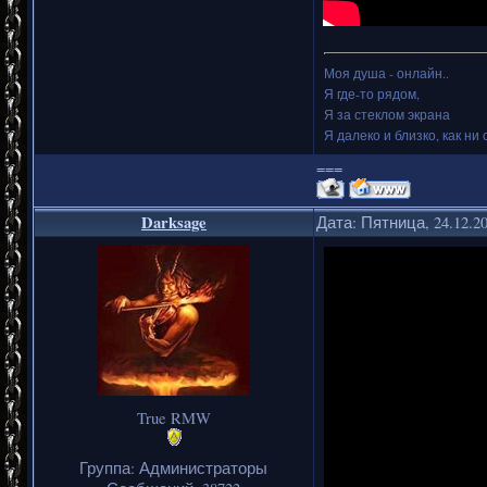
Моя душа - онлайн..
Я где-то рядом,
Я за стеклом экрана
Я далеко и близко, как ни 
===
Darksage
Дата: Пятница, 24.12.2
True RMW
Группа: Администраторы