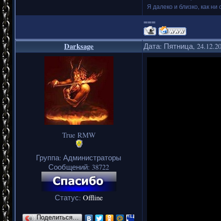
Я далеко и близко, как ни 
===
Darksage
Дата: Пятница, 24.12.2
True RMW
Группа: Администраторы
Сообщений:
38722
Статус:
Offline
Поделиться…