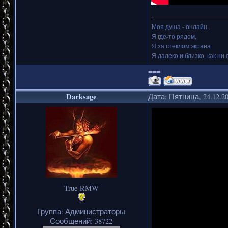
Моя душа - онлайн..
Я где-то рядом,
Я за стеклом экрана
Я далеко и близко, как ни 
===
Darksage
Дата: Пятница, 24.12.2
True RMW
Группа: Администраторы
Сообщений:
38722