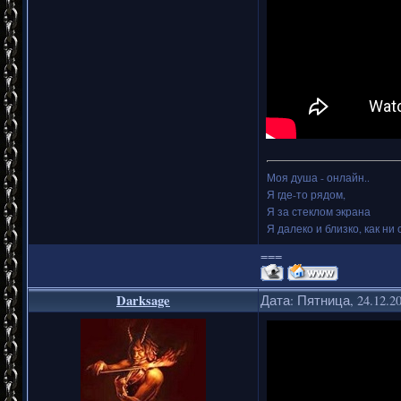
Моя душа - онлайн..
Я где-то рядом,
Я за стеклом экрана
Я далеко и близко, как ни 
===
Darksage
Дата: Пятница, 24.12.2