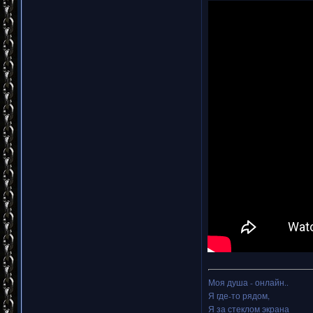
Моя душа - онлайн..
Я где-то рядом,
Я за стеклом экрана