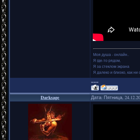
Моя душа - онлайн..
Я где-то рядом,
Я за стеклом экрана
Я далеко и близко, как ни 
===
Darksage
Дата: Пятница, 24.12.2