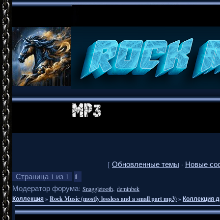
[
Обновленные темы
·
Новые со
1
Страница
1
из
1
Модератор форума:
,
Snaggletooth
deminbek
Коллекция
»
Rock Music (mostly lossless and a small part mp3)
»
Коллекция д