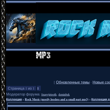
[
Обновленные темы
·
Новые со
1
Страница
1
из
1
Модератор форума:
,
Snaggletooth
deminbek
Коллекция
»
Rock Music (mostly lossless and a small part mp3)
»
Коллекция д