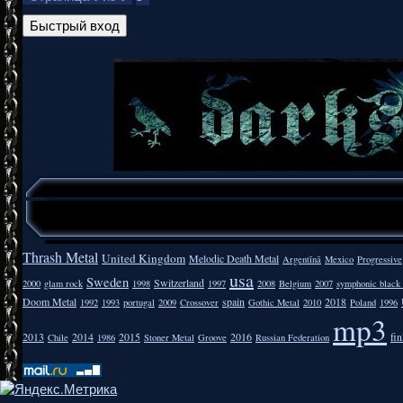
Thrash Metal
United Kingdom
Melodic Death Metal
Argentīnā
Mexico
Progressive
usa
Sweden
Switzerland
2000
glam rock
1998
1997
2008
Belgium
2007
symphonic black
Doom Metal
spain
2018
1992
1993
portugal
2009
Crossover
Gothic Metal
2010
Poland
1996
mp3
2013
2014
2015
2016
fi
Chile
1986
Stoner Metal
Groove
Russian Federation