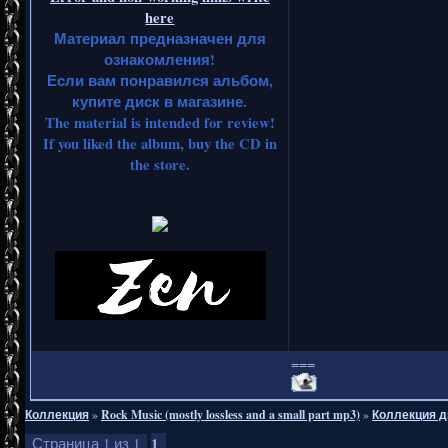
here
Материал предназначен для
ознакомления!
Если вам понравился альбом,
купите диск в магазине.
The material is intended for review!
If you liked the album, buy the CD in
the store.
===
Коллекция
»
Rock Music (mostly lossless and a small part mp3)
»
Коллекция д
1
Страница
1
из
1