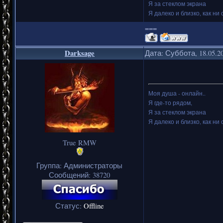
Я за стеклом экрана
Я далеко и близко, как ни 
===
Darksage
Дата: Суббота, 18.05.2
Моя душа - онлайн..
Я где-то рядом,
Я за стеклом экрана
Я далеко и близко, как ни 
True RMW
Группа: Администраторы
Сообщений:
38720
Статус:
Offline