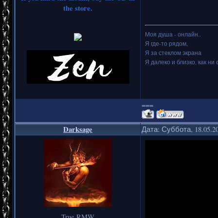
the store.
Моя душа - онлайн..
Я где-то рядом,
Я за стеклом экрана
Я далеко и близко, как ни 
===
Darksage
Дата: Суббота, 18.05.2
True RMW