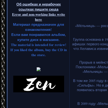
Об ошибках и нерабочих
ссылках пишите сюда
Error and non-working links write
here
Материал предназначен для
«Ме́льница» — росс
ознакомления!
Если вам понравился альбом,
купите диск в магазине.
Группа основана в 1
афишах первого конц
The material is intended for review!
что Хелависа извин
If you liked the album, buy the CD in
the store.
Прорыв в мейнст
Поклонники «Мельн
«Мельница» — 
В том же 2005 году 
«Сильфы». Но в де
появилась вторая 
В 2009 году «Мел