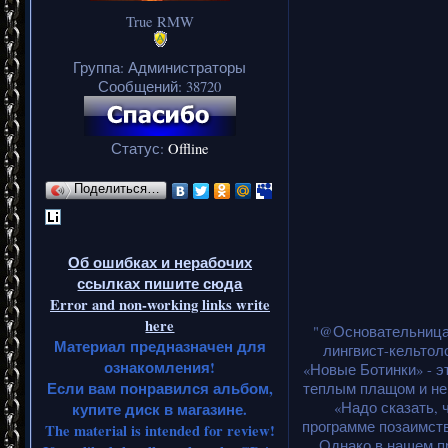
True RMW
Группа: Администраторы
Сообщений:
38720
Статус:
Offline
Поделиться…
Об ошибках и нерабочих
ссылках пишите сюда
Error and non-working links write
here
"@Основательница 
Материал предназначен для
лингвист-кельтол
ознакомления!
«Новые Ботинки» - э
Если вам понравился альбом,
теплым плащом и не 
«Надо сказать, 
купите диск в магазине.
программе позаимств
The material is intended for review!
Однако в нашем п