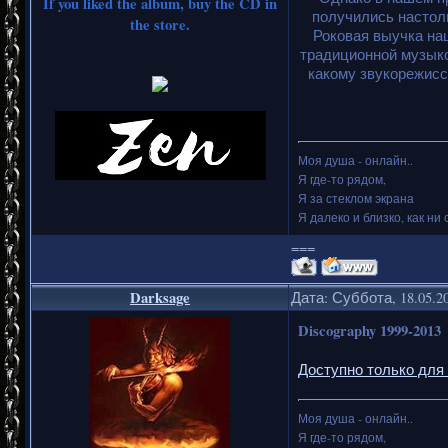
If you liked the album, buy the CD in
получились настоль
the store.
Роковая выучка на
традиционной музыко
какому звукорежисс
Моя душа - онлайн..
Я где-то рядом,
Я за стеклом экрана
Я далеко и близко, как ни 
===
Darksage
Дата: Суббота, 18.05.2
Discography 1999-2013
Доступно только для
Моя душа - онлайн..
Я где-то рядом,