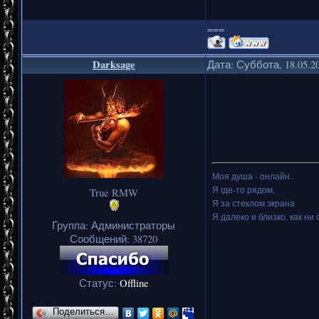
===
Darksage
Дата: Суббота, 18.05.2
Моя душа - онлайн..
Я где-то рядом,
True RMW
Я за стеклом экрана
Я далеко и близко, как ни 
Группа: Администраторы
Сообщений:
38720
Статус:
Offline
Поделиться…