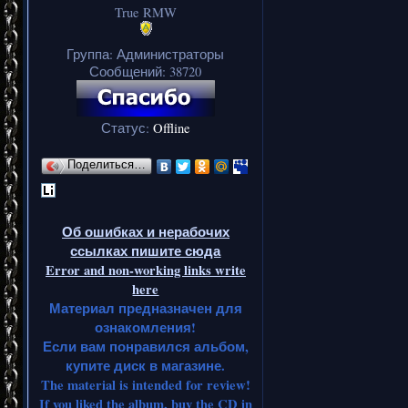
True RMW
Группа: Администраторы
Сообщений:
38720
Статус:
Offline
Поделиться…
Об ошибках и нерабочих
ссылках пишите сюда
Error and non-working links write
here
Материал предназначен для
ознакомления!
Если вам понравился альбом,
купите диск в магазине.
The material is intended for review!
If you liked the album, buy the CD in