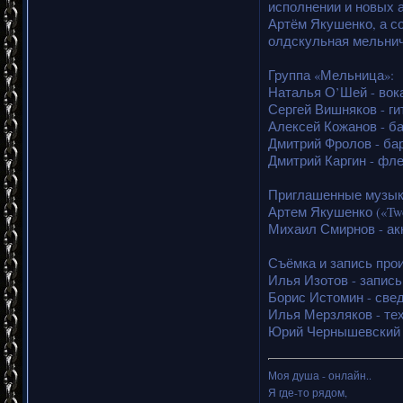
исполнении и новых а
Артём Якушенко, а с
олдскульная мельничн
Группа «Мельница»:
Наталья О’Шей - вок
Сергей Вишняков - ги
Алексей Кожанов - ба
Дмитрий Фролов - ба
Дмитрий Каргин - фл
Приглашенные музык
Артем Якушенко («Two 
Михаил Смирнов - ак
Съёмка и запись прои
Илья Изотов - запись
Борис Истомин - свед
Илья Мерзляков - те
Юрий Чернышевский 
Моя душа - онлайн..
Я где-то рядом,