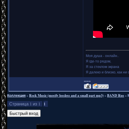
Моя душа - онлайн..
Я где-то рядом,
Я за стеклом экрана
Я далеко и близко, как ни 
===
Коллекция
»
Rock Music (mostly lossless and a small part mp3)
»
BAND Rus
»
1
Страница
1
из
1