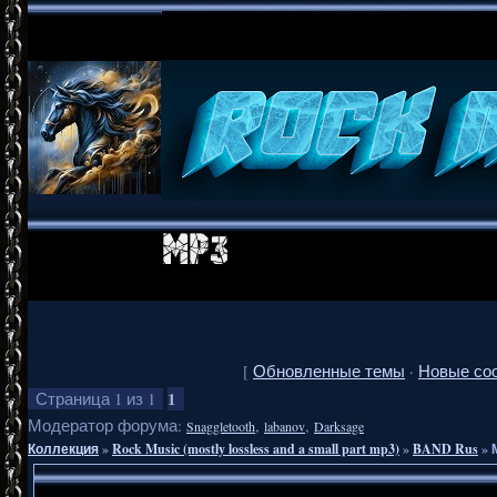
[
Обновленные темы
·
Новые со
1
Страница
1
из
1
Модератор форума:
,
,
Snaggletooth
labanov
Darksage
Коллекция
»
Rock Music (mostly lossless and a small part mp3)
»
BAND Rus
»