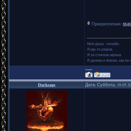
Прикрепления:
8646
Моя душа - онлайн..
Я где-то рядом,
Я за стеклом экрана
Я далеко и близко, как ни 
===
Darksage
Дата: Суббота, 18.05.2