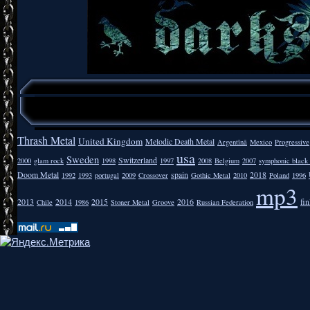
Thrash Metal
United Kingdom
Melodic Death Metal
Argentīnā
Mexico
Progressive
usa
Sweden
Switzerland
2000
glam rock
1998
1997
2008
Belgium
2007
symphonic black
Doom Metal
spain
2018
1992
1993
portugal
2009
Crossover
Gothic Metal
2010
Poland
1996
mp3
2013
2014
2015
2016
fi
Chile
1986
Stoner Metal
Groove
Russian Federation