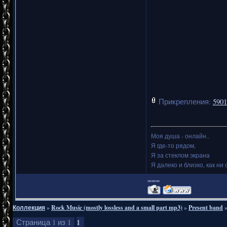
Прикрепления:
5901
Моя душа - онлайн..
Я где-то рядом,
Я за стеклом экрана
Я далеко и близко, как ни 
===
Коллекция
»
Rock Music (mostly lossless and a small part mp3)
»
Present band
1
Страница
1
из
1