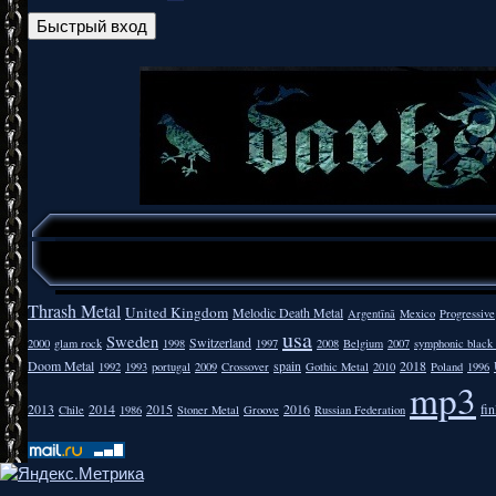
Thrash Metal
United Kingdom
Melodic Death Metal
Argentīnā
Mexico
Progressive
usa
Sweden
Switzerland
2000
glam rock
1998
1997
2008
Belgium
2007
symphonic black
Doom Metal
spain
2018
1992
1993
portugal
2009
Crossover
Gothic Metal
2010
Poland
1996
mp3
2013
2014
2015
2016
fi
Chile
1986
Stoner Metal
Groove
Russian Federation