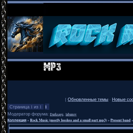
[
Обновленные темы
·
Новые со
1
Страница
1
из
1
Модератор форума:
,
Darksage
labanov
Коллекция
»
Rock Music (mostly lossless and a small part mp3)
»
Present band