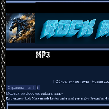
[
Обновленные темы
·
Новые со
1
Страница
1
из
1
Модератор форума:
,
Darksage
labanov
Коллекция
»
Rock Music (mostly lossless and a small part mp3)
»
Present band