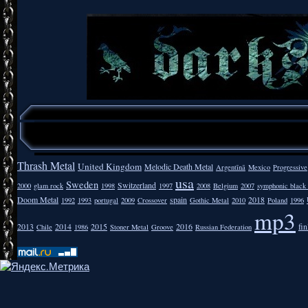
Thrash Metal
United Kingdom
Melodic Death Metal
Argentīnā
Mexico
Progressive
usa
Sweden
Switzerland
2000
glam rock
1998
1997
2008
Belgium
2007
symphonic black
Doom Metal
spain
2018
1992
1993
portugal
2009
Crossover
Gothic Metal
2010
Poland
1996
mp3
2013
2014
2015
2016
fi
Chile
1986
Stoner Metal
Groove
Russian Federation