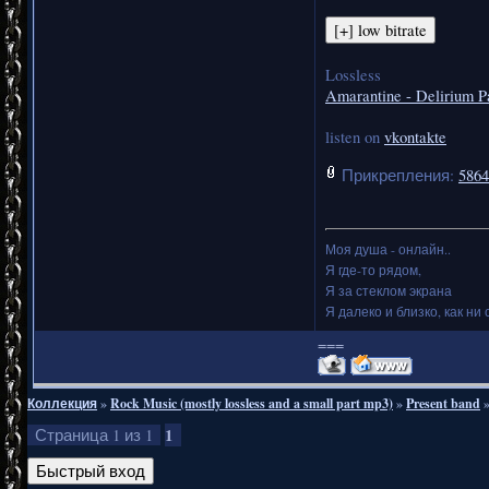
Lossless
Amarantine - Delirium P
listen on
vkontakte
Прикрепления:
5864
Моя душа - онлайн..
Я где-то рядом,
Я за стеклом экрана
Я далеко и близко, как ни 
===
Коллекция
»
Rock Music (mostly lossless and a small part mp3)
»
Present band
1
Страница
1
из
1