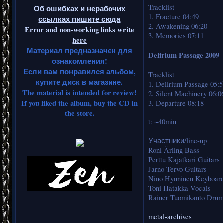
Tracklist
Об ошибках и нерабочих
1. Fracture 04:49
ссылках пишите сюда
2. Awakening 06:20
Error and non-working links write
3. Memories 07:11
here
Материал предназначен для
Delirium Passage 2009
ознакомления!
Если вам понравился альбом,
Tracklist
купите диск в магазине.
1. Delirium Passage 05:5
The material is intended for review!
2. Silent Machinery 06:0
If you liked the album, buy the CD in
3. Departure 08:18
the store.
t: ~40min
Участники/line-up
Roni Ärling Bass
Perttu Kajatkari Guitars
Jarno Tervo Guitars
Nino Hynninen Keyboar
Toni Hatakka Vocals
Rainer Tuomikanto Dru
metal-archives