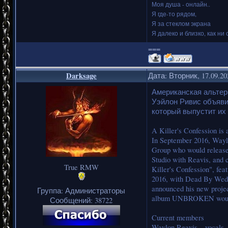
Моя душа - онлайн..
Я где-то рядом,
Я за стеклом экрана
Я далеко и близко, как ни 
===
Darksage
Дата: Вторник, 17.09.2
Американская альтерн
Уэйлон Ривис объявил 
который выпустит их 
A Killer's Confession is
In September 2016, Waylo
Group who would release 
Studio with Reavis, and
True RMW
Killer's Confession", fe
2016, with Dead By Wedn
announced his new projec
Группа: Администраторы
album UNBROKEN would 
Сообщений:
38722
Current members
Waylon Reavis – vocals,