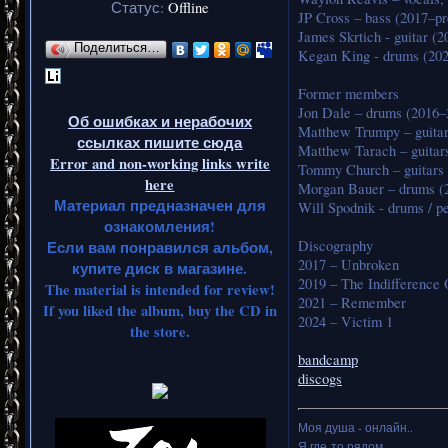
Статус:
Offline
JP Cross – bass (2017–pr
James Skrtich - guitar (2
Поделиться…
Kegan King - drums (202
Former members
Jon Dale – drums (2016–
Об ошибках и нерабочих
Matthew Trumpy – guita
ссылках пишите сюда
Matthew Tarach – guitar
Error and non-working links write
Tommy Church – guitars 
here
Morgan Bauer – drums (
Материал предназначен для
Will Spodnik - drums / p
ознакомления!
Discography
Если вам понравился альбом,
2017 – Unbroken
купите диск в магазине.
2019 – The Indifferenc
The material is intended for review!
2021 – Remember
If you liked the album, buy the CD in
2024 – Victim 1
the store.
bandcamp
discogs
Моя душа - онлайн..
Я где-то рядом,