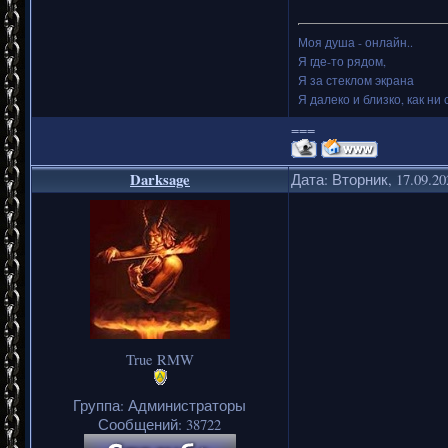
Моя душа - онлайн..
Я где-то рядом,
Я за стеклом экрана
Я далеко и близко, как ни 
===
Darksage
Дата: Вторник, 17.09.2
True RMW
Группа: Администраторы
Сообщений:
38722