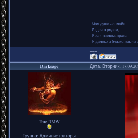
Моя душа - онлайн..
Я где-то рядом,
Я за стеклом экрана
Я далеко и близко, как ни 
===
Darksage
Дата: Вторник, 17.09.2
True RMW
Группа: Администраторы