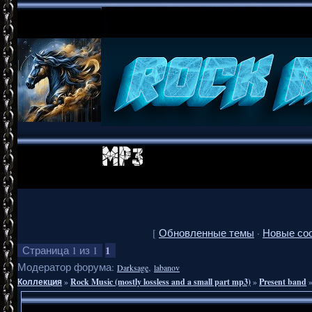
[
Обновленные темы
·
Новые со
1
Страница
1
из
1
Модератор форума:
,
Darksage
labanov
Коллекция
»
Rock Music (mostly lossless and a small part mp3)
»
Present band