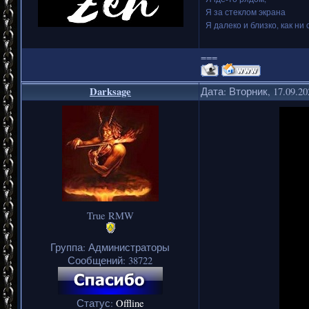
Я за стеклом экрана
Я далеко и близко, как ни 
===
Darksage
Дата: Вторник, 17.09.2
True RMW
Группа: Администраторы
Сообщений:
38722
Статус:
Offline