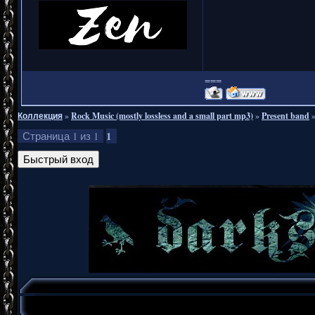
===
Коллекция
»
Rock Music (mostly lossless and a small part mp3)
»
Present band
1
Страница
1
из
1