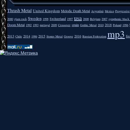
Thrash Metal
United Kingdom
Melodic Death Metal
Argentīnā
Mexico
Progressive
usa
Sweden
Switzerland
2000
glam rock
1998
1997
2008
Belgium
2007
symphonic black
Doom Metal
spain
2018
1992
1993
portugal
2009
Crossover
Gothic Metal
2010
Poland
1996
mp3
2013
2014
2015
2016
fi
Chile
1986
Stoner Metal
Groove
Russian Federation