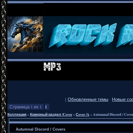
[
Обновленные темы
·
Новые со
1
Страница
1
из
1
Коллекция
»
Коверный раздел /Cover
»
Сover /A
»
Autumnal Discord / Cove
Autumnal Discord / Covers