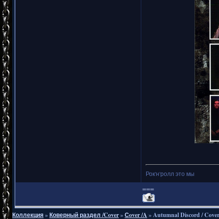
Рок'н'ролл это мы
===
Коллекция
»
Коверный раздел /Cover
»
Сover /A
»
Autumnal Discord / Cove