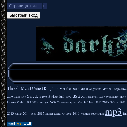
1
Страница
1
из
1
Thrash Metal
United Kingdom
Melodic Death Metal
Argentīnā
Mexico
Progressive
usa
Sweden
Switzerland
2000
glam rock
1998
1997
2008
Belgium
2007
symphonic black
Doom Metal
spain
2018
1992
1993
portugal
2009
Crossover
Gothic Metal
2010
Poland
1996
mp3
2013
2014
2015
2016
fi
Chile
1986
Stoner Metal
Groove
Russian Federation