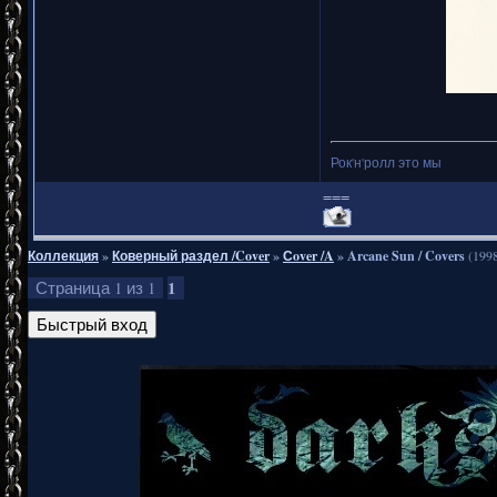
Рок'н'ролл это мы
===
Коллекция
»
Коверный раздел /Cover
»
Сover /A
»
Arcane Sun / Covers
(199
1
Страница
1
из
1