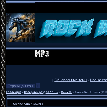
[
Обновленные темы
·
Новые со
1
Страница
1
из
1
Коллекция
»
Коверный раздел /Cover
»
Сover /A
»
Arcane Sun / Covers
(199
Arcane Sun / Covers