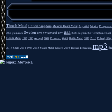
Thrash Metal
United Kingdom
Melodic Death Metal
Argentīnā
Mexico
Progressive
usa
Sweden
Switzerland
2000
glam rock
1998
1997
2008
Belgium
2007
symphonic black
Doom Metal
spain
2018
1992
1993
portugal
2009
Crossover
Gothic Metal
2010
Poland
1996
mp3
2013
2014
2015
2016
fi
Chile
1986
Stoner Metal
Groove
Russian Federation