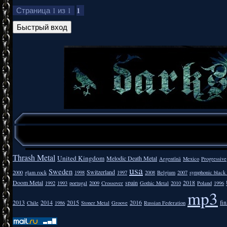
1
Страница
1
из
1
Thrash Metal
United Kingdom
Melodic Death Metal
Argentīnā
Mexico
Progressive
usa
Sweden
Switzerland
2000
glam rock
1998
1997
2008
Belgium
2007
symphonic black
Doom Metal
spain
2018
1992
1993
portugal
2009
Crossover
Gothic Metal
2010
Poland
1996
mp3
2013
2014
2015
2016
fi
Chile
1986
Stoner Metal
Groove
Russian Federation