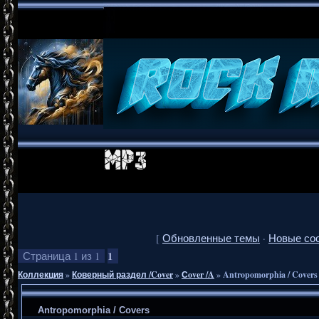
[
Обновленные темы
·
Новые со
1
Страница
1
из
1
Коллекция
»
Коверный раздел /Cover
»
Сover /A
»
Antropomorphia / Covers
Antropomorphia / Covers