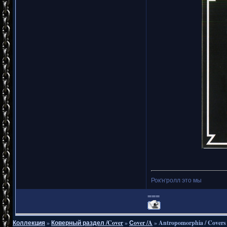
Рок'н'ролл это мы
===
Коллекция
»
Коверный раздел /Cover
»
Сover /A
»
Antropomorphia / Covers