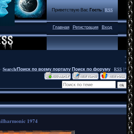
Гость
Приветствую Вас
|
RSS
Главная
|
Регистрация
|
Вход
*
*
Search/Поиск по всему порталу
Поиск по форуму
·
·
RSS
]*
Philharmonic 1974