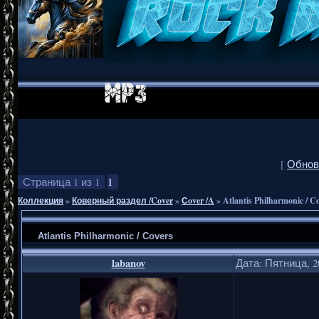
[
Обнов
1
Страница
1
из
1
Коллекция
»
Коверный раздел /Cover
»
Сover /A
»
Atlantis Philharmonic / C
Atlantis Philharmonic / Covers
labanov
Дата: Пятница, 2