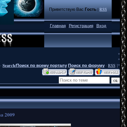
Гость
Приветствую Вас
|
RSS
Главная
|
Регистрация
|
Вход
*
*
Search/Поиск по всему порталу
Поиск по форуму
·
·
RSS
]*
sa 2009