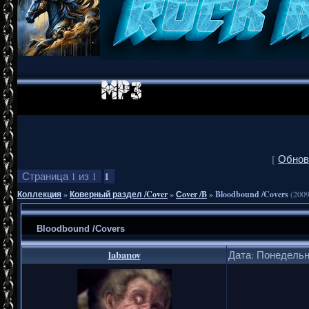
[
Обнов
1
Страница
1
из
1
Коллекция
»
Коверный раздел /Cover
»
Сover /B
»
Bloodbound /Covers
(2009
Bloodbound /Covers
labanov
Дата: Понедельни