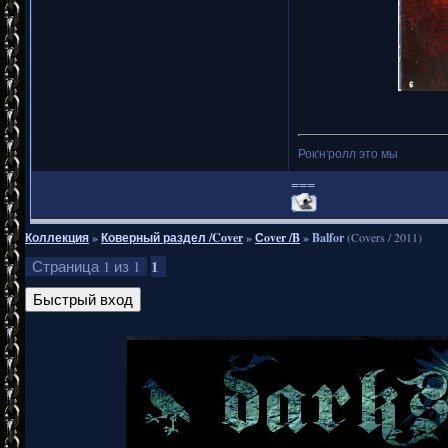
Рок'н'ролл это мы
===
Коллекция
»
Коверный раздел /Cover
»
Сover /B
»
Balfor
(Covers / 2011)
1
Страница
1
из
1