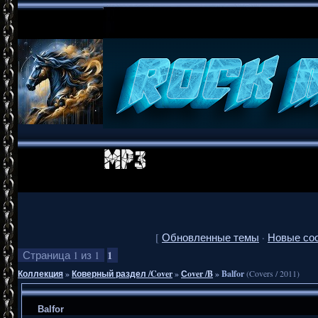
[
Обновленные темы
·
Новые со
1
Страница
1
из
1
Коллекция
»
Коверный раздел /Cover
»
Сover /B
»
Balfor
(Covers / 2011)
Balfor