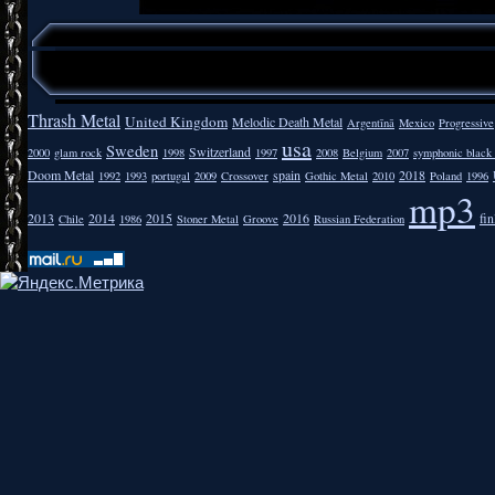
Thrash Metal
United Kingdom
Melodic Death Metal
Argentīnā
Mexico
Progressive
usa
Sweden
Switzerland
2000
glam rock
1998
1997
2008
Belgium
2007
symphonic black
Doom Metal
spain
2018
1992
1993
portugal
2009
Crossover
Gothic Metal
2010
Poland
1996
mp3
2013
2014
2015
2016
fi
Chile
1986
Stoner Metal
Groove
Russian Federation