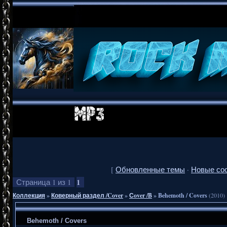
[
Обновленные темы
·
Новые со
1
Страница
1
из
1
Коллекция
»
Коверный раздел /Cover
»
Сover /B
»
Behemoth / Covers
(2010)
Behemoth / Covers