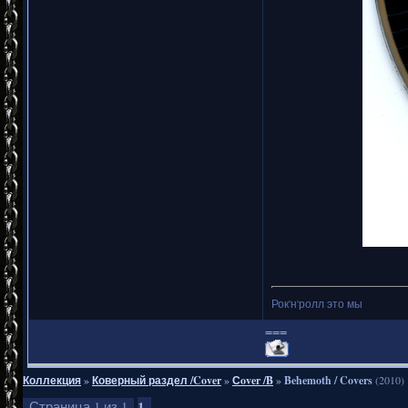
Рок'н'ролл это мы
===
Коллекция
»
Коверный раздел /Cover
»
Сover /B
»
Behemoth / Covers
(2010)
1
Страница
1
из
1