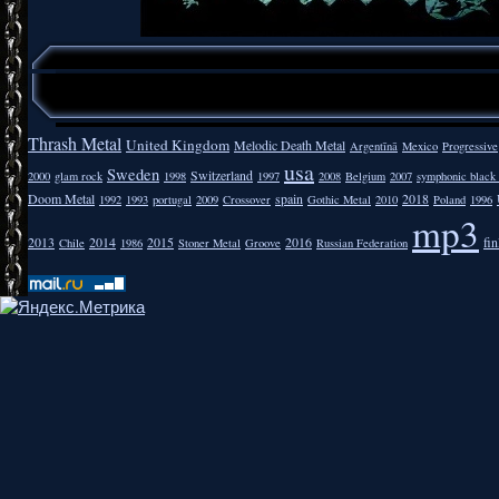
Thrash Metal
United Kingdom
Melodic Death Metal
Argentīnā
Mexico
Progressive
usa
Sweden
Switzerland
2000
glam rock
1998
1997
2008
Belgium
2007
symphonic black
Doom Metal
spain
2018
1992
1993
portugal
2009
Crossover
Gothic Metal
2010
Poland
1996
mp3
2013
2014
2015
2016
fi
Chile
1986
Stoner Metal
Groove
Russian Federation