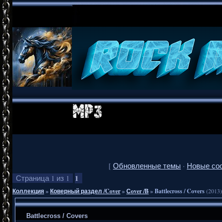
[
Обновленные темы
·
Новые со
1
Страница
1
из
1
Коллекция
»
Коверный раздел /Cover
»
Сover /B
»
Battlecross / Covers
(2013)
Battlecross / Covers