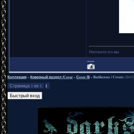
Рок'н'ролл это мы
===
Коллекция
»
Коверный раздел /Cover
»
Сover /B
»
Battlecross / Covers
(2013)
1
Страница
1
из
1