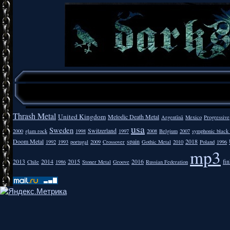
Thrash Metal
United Kingdom
Melodic Death Metal
Argentīnā
Mexico
Progressive
usa
Sweden
Switzerland
2000
glam rock
1998
1997
2008
Belgium
2007
symphonic black
Doom Metal
spain
2018
1992
1993
portugal
2009
Crossover
Gothic Metal
2010
Poland
1996
mp3
2013
2014
2015
2016
fi
Chile
1986
Stoner Metal
Groove
Russian Federation