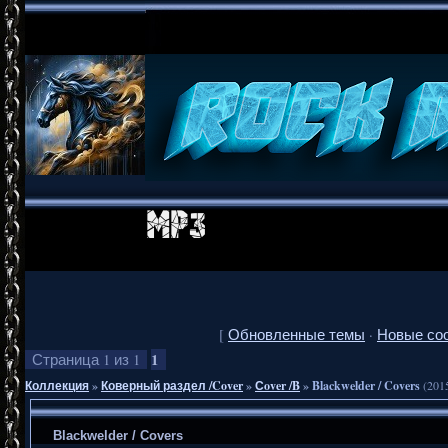
[
Обновленные темы
·
Новые со
1
Страница
1
из
1
Коллекция
»
Коверный раздел /Cover
»
Сover /B
»
Blackwelder / Covers
(201
Blackwelder / Covers