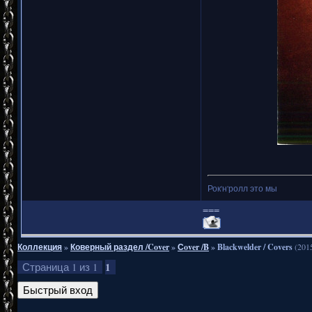
Рок'н'ролл это мы
===
Коллекция
»
Коверный раздел /Cover
»
Сover /B
»
Blackwelder / Covers
(201
1
Страница
1
из
1