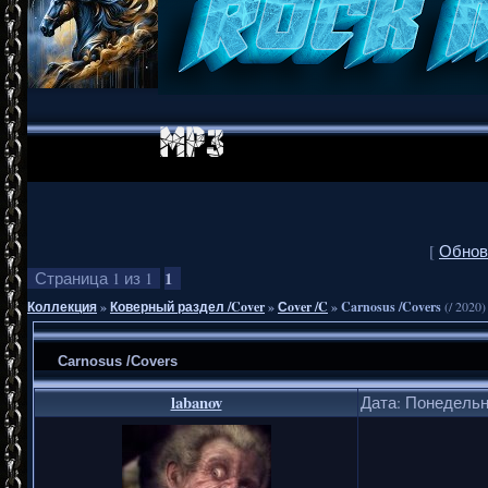
[
Обнов
1
Страница
1
из
1
Коллекция
»
Коверный раздел /Cover
»
Сover /C
»
Carnosus /Covers
(/ 2020)
Carnosus /Covers
labanov
Дата: Понедельни