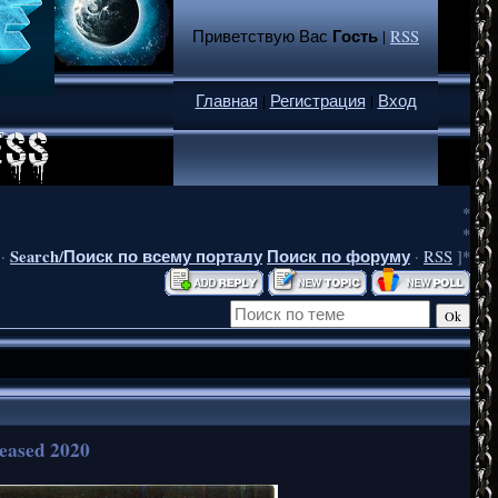
Гость
Приветствую Вас
|
RSS
Главная
|
Регистрация
|
Вход
*
*
Search/Поиск по всему порталу
Поиск по форуму
·
·
RSS
]*
eased 2020