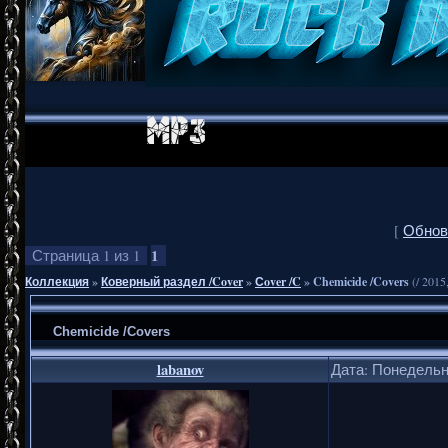
[
Обнов
1
Страница
1
из
1
Коллекция
»
Коверный раздел /Cover
»
Сover /C
»
Chemicide /Covers
(/ 2015
Chemicide /Covers
labanov
Дата: Понедельни