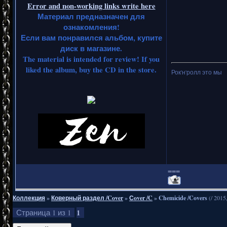
Error and non-working links write here
Материал предназначен для
ознакомления!
Если вам понравился альбом, купите
диск в магазине.
The material is intended for review! If you
liked the album, buy the CD in the store.
Рок'н'ролл это мы
===
Коллекция
»
Коверный раздел /Cover
»
Сover /C
»
Chemicide /Covers
(/ 2015
1
Страница
1
из
1