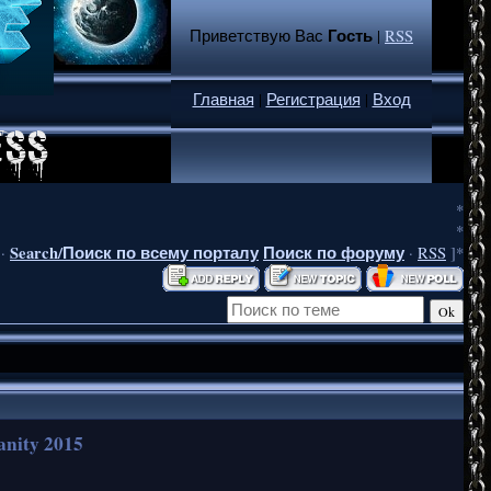
Гость
Приветствую Вас
|
RSS
Главная
|
Регистрация
|
Вход
*
*
Search/Поиск по всему порталу
Поиск по форуму
·
·
RSS
]*
anity 2015