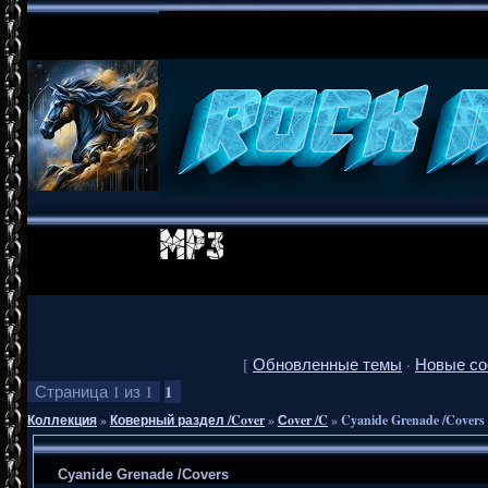
[
Обновленные темы
·
Новые с
1
Страница
1
из
1
Коллекция
»
Коверный раздел /Cover
»
Сover /C
»
Cyanide Grenade /Covers
Cyanide Grenade /Covers