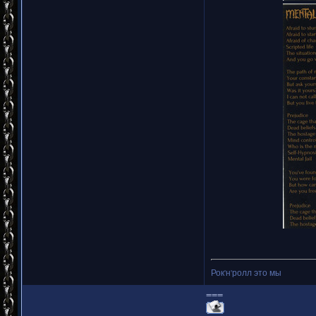
Рок'н'ролл это мы
===