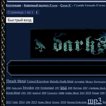
Коллекция
»
Коверный раздел /Cover
»
Сover /C
»
Cyanide Grenade /Covers
1
Страница
1
из
1
Thrash Metal
United Kingdom
Melodic Death Metal
Argentīnā
Mexico
Progressive
usa
Sweden
Switzerland
2000
glam rock
1998
1997
2008
Belgium
2007
symphonic black
Doom Metal
spain
2018
1992
1993
portugal
2009
Crossover
Gothic Metal
2010
Poland
1996
mp3
2013
2014
2015
2016
fi
Chile
1986
Stoner Metal
Groove
Russian Federation