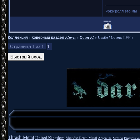
Рок'н'ролл это мы
===
Коллекция
»
Коверный раздел /Cover
»
Сover /C
»
Castle / Covers
(1994)
1
Страница
1
из
1
Thrash Metal
United Kingdom
Melodic Death Metal
Argentīnā
Mexico
Progressive