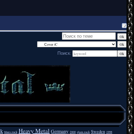
Поиск:
Heavy Metal
ck
Germany
Sweden
blues rock
2000
glam rock
1998