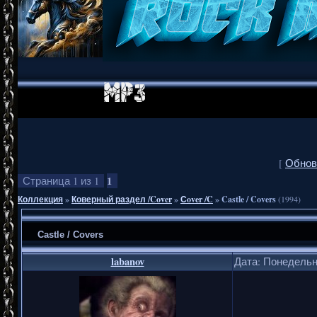
[
Обнов
1
Страница
1
из
1
Коллекция
»
Коверный раздел /Cover
»
Сover /C
»
Castle / Covers
(1994)
Castle / Covers
labanov
Дата: Понедельни