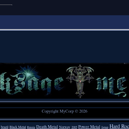
Copyright MyCorp © 2026
Hard Ro
Death Metal
Power Metal
brazil
Black Metal
Norway
Russia
2005
Japan