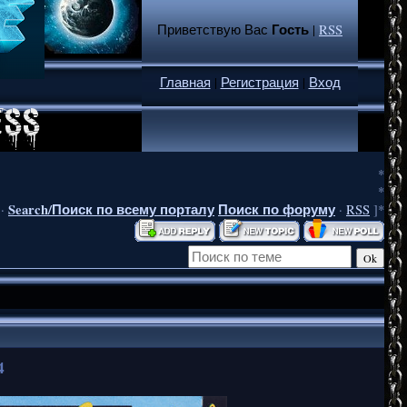
Гость
Приветствую Вас
|
RSS
Главная
|
Регистрация
|
Вход
*
*
Search/Поиск по всему порталу
Поиск по форуму
·
·
RSS
]*
4