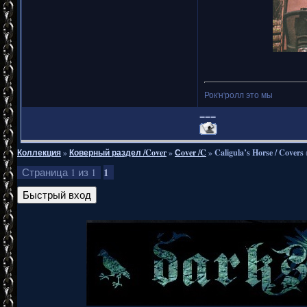
Рок'н'ролл это мы
===
Коллекция
»
Коверный раздел /Cover
»
Сover /C
»
Caligula’s Horse / Covers
1
Страница
1
из
1