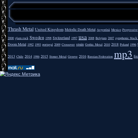
Thrash Metal
United Kingdom
Melodic Death Metal
Argentīnā
Mexico
Progressive
usa
Sweden
Switzerland
2000
glam rock
1998
1997
2008
Belgium
2007
symphonic black
Doom Metal
spain
2018
1992
1993
portugal
2009
Crossover
Gothic Metal
2010
Poland
1996
mp3
2013
2014
2015
2016
fi
Chile
1986
Stoner Metal
Groove
Russian Federation