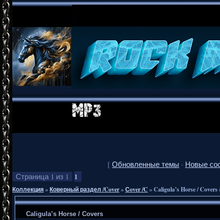
[
Обновленные темы
·
Новые со
1
Страница
1
из
1
Коллекция
»
Коверный раздел /Cover
»
Сover /C
»
Caligula’s Horse / Covers
Caligula’s Horse / Covers