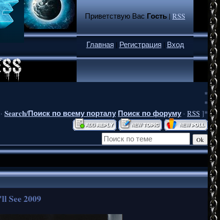
Гость
Приветствую Вас
|
RSS
Главная
|
Регистрация
|
Вход
*
*
Search/Поиск по всему порталу
Поиск по форуму
·
·
RSS
]*
ll See 2009