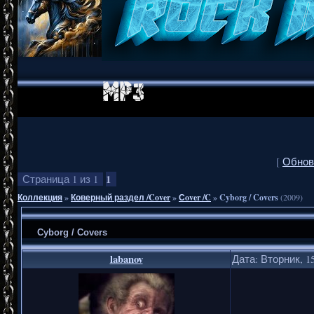
[
Обнов
1
Страница
1
из
1
Коллекция
»
Коверный раздел /Cover
»
Сover /C
»
Cyborg / Covers
(2009)
Cyborg / Covers
labanov
Дата: Вторник, 15