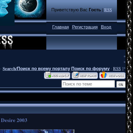
Гость
Приветствую Вас
|
RSS
Главная
|
Регистрация
|
Вход
*
*
Search/Поиск по всему порталу
Поиск по форуму
·
·
RSS
]*
 Desire 2003