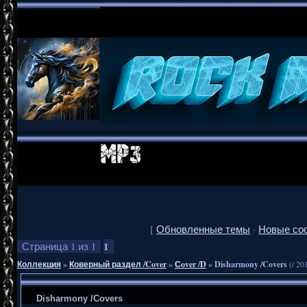
[
Обновленные темы
·
Новые со
1
Страница
1
из
1
Коллекция
»
Коверный раздел /Cover
»
Сover /D
»
Disharmony /Covers
(/ 20
Disharmony /Covers