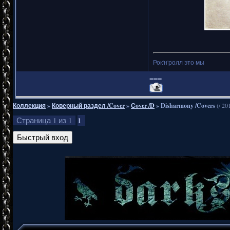
Рок'н'ролл это мы
===
Коллекция
»
Коверный раздел /Cover
»
Сover /D
»
Disharmony /Covers
(/ 20
1
Страница
1
из
1