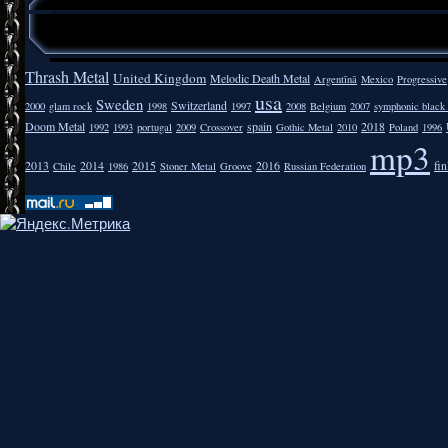
Thrash Metal
United Kingdom
Melodic Death Metal
Argentīnā
Mexico
Progressive
usa
Sweden
Switzerland
2000
glam rock
1998
1997
2008
Belgium
2007
symphonic black
Doom Metal
spain
2018
1992
1993
portugal
2009
Crossover
Gothic Metal
2010
Poland
1996
mp3
2013
2014
2015
2016
fi
Chile
1986
Stoner Metal
Groove
Russian Federation