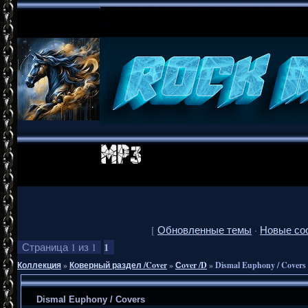
[
Обновленные темы
·
Новые со
1
Страница
1
из
1
Коллекция
»
Коверный раздел /Cover
»
Сover /D
»
Dismal Euphony / Covers
Dismal Euphony / Covers