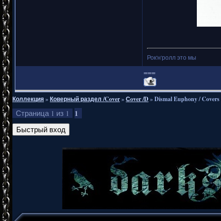
Рок'н'ролл это мы
===
Коллекция
»
Коверный раздел /Cover
»
Сover /D
»
Dismal Euphony / Covers
1
Страница
1
из
1