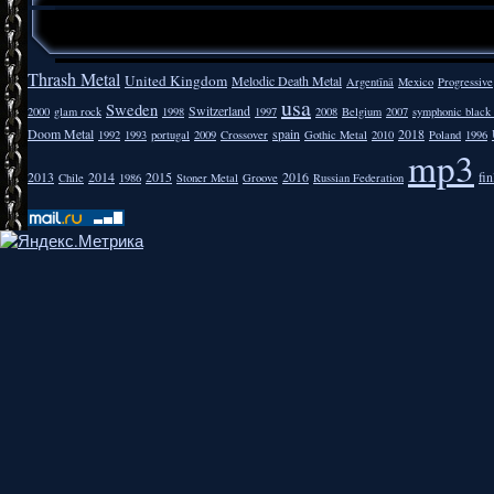
Thrash Metal
United Kingdom
Melodic Death Metal
Argentīnā
Mexico
Progressive
usa
Sweden
Switzerland
2000
glam rock
1998
1997
2008
Belgium
2007
symphonic black
Doom Metal
spain
2018
1992
1993
portugal
2009
Crossover
Gothic Metal
2010
Poland
1996
mp3
2013
2014
2015
2016
fi
Chile
1986
Stoner Metal
Groove
Russian Federation