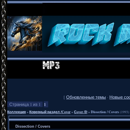
[
Обновленные темы
·
Новые со
1
Страница
1
из
1
Коллекция
»
Коверный раздел /Cover
»
Сover /D
»
Dissection / Covers
(1993)
Dissection / Covers