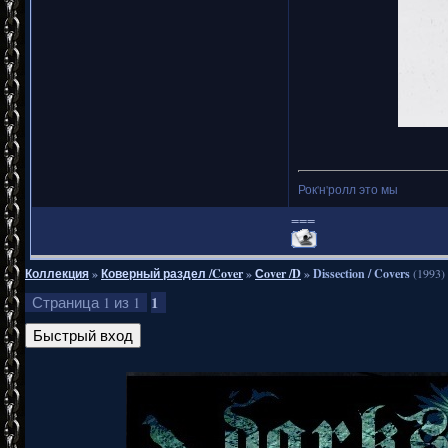
Рок'н'ролл это мы
===
Коллекция
»
Коверный раздел /Cover
»
Сover /D
»
Dissection / Covers
(1993)
1
Страница
1
из
1