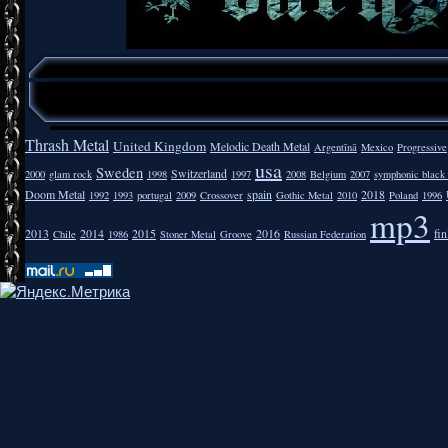
Thrash Metal
United Kingdom
Melodic Death Metal
Argentīnā
Mexico
Progressive
usa
Sweden
Switzerland
2000
glam rock
1998
1997
2008
Belgium
2007
symphonic black
Doom Metal
spain
2018
1992
1993
portugal
2009
Crossover
Gothic Metal
2010
Poland
1996
mp3
2013
2014
2015
2016
fi
Chile
1986
Stoner Metal
Groove
Russian Federation