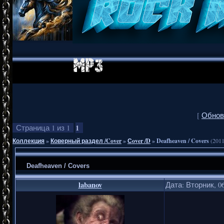
[
Обнов
1
Страница
1
из
1
Коллекция
»
Коверный раздел /Cover
»
Сover /D
»
Deafheaven / Covers
(2011
Deafheaven / Covers
labanov
Дата: Вторник, 06