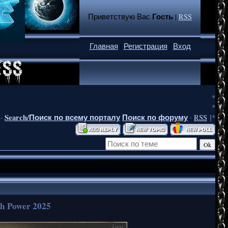
Гость
Приветствую Вас
|
RSS
Главная
|
Регистрация
|
Вход
*
*
Search/Поиск по всему порталу
Поиск по форуму
·
·
RSS
]*
th Power 2025